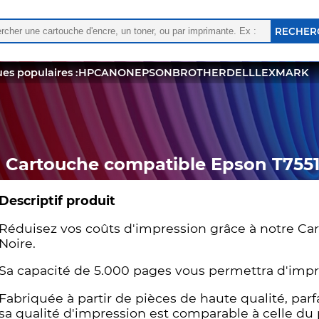
rcher :
 les résultats de l'auto-complétion sont disponibles, utili
es populaires :
HP
CANON
EPSON
BROTHER
DELL
LEXMARK
Cartouche compatible Epson T7551 
Descriptif produit
Réduisez vos coûts d'impression grâce à notre Ca
Noire.
Sa capacité de 5.000 pages vous permettra d'imp
Fabriquée à partir de pièces de haute qualité, pa
sa qualité d'impression est comparable à celle du