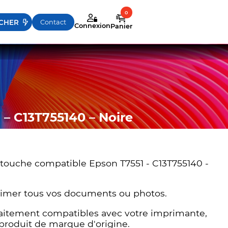
sez les flèches haut et bas pour évaluer entrer pour aller
Contact
Connexion
Panier
– C13T755140 – Noire
rtouche compatible Epson T7551 - C13T755140 -
rimer tous vos documents ou photos.
rfaitement compatibles avec votre imprimante,
 produit de marque d'origine.