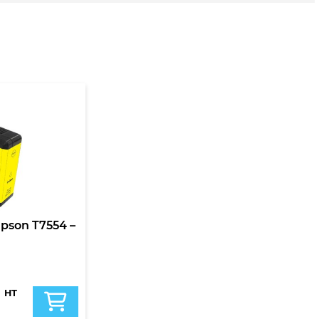
pson T7554 –
HT