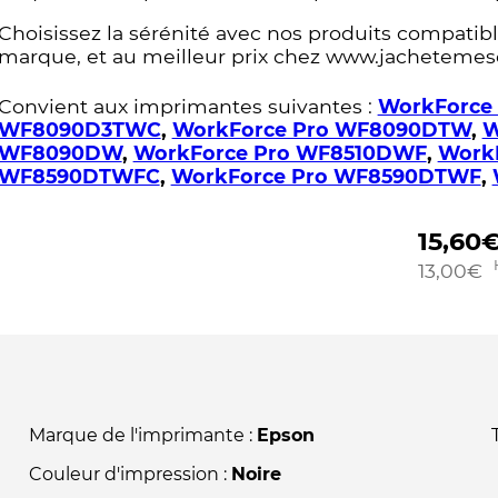
Choisissez la sérénité avec nos produits compatible
marque, et au meilleur prix chez www.jachetemes
Convient aux imprimantes suivantes :
WorkForce
WF8090D3TWC
,
WorkForce Pro WF8090DTW
,
W
WF8090DW
,
WorkForce Pro WF8510DWF
,
Work
WF8590DTWFC
,
WorkForce Pro WF8590DTWF
,
15,60
13,00
€
Marque de l'imprimante :
Epson
Couleur d'impression :
Noire