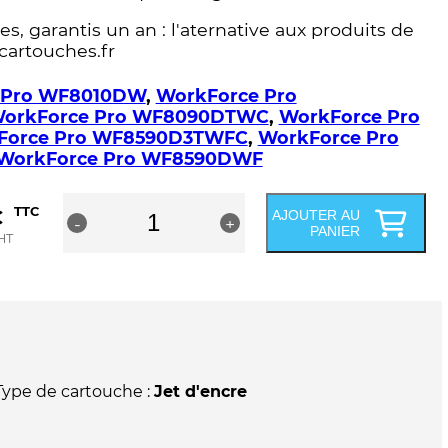
s, garantis un an : l'aternative aux produits de
cartouches.fr
 Pro WF8010DW
,
WorkForce Pro
orkForce Pro WF8090DTWC
,
WorkForce Pro
Force Pro WF8590D3TWFC
,
WorkForce Pro
WorkForce Pro WF8590DWF
quantité
€
TTC
AJOUTER AU
-
de
+
PANIER
HT
Cartouche
compatible
Epson
T7551
-
C13T755140
-
Noire
Type de cartouche :
Jet d'encre