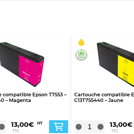
 compatible Epson T7553 –
Cartouche compatible E
40 – Magenta
C13T755440 – Jaune
13,00
€
13,00
€
HT
TTC
TTC