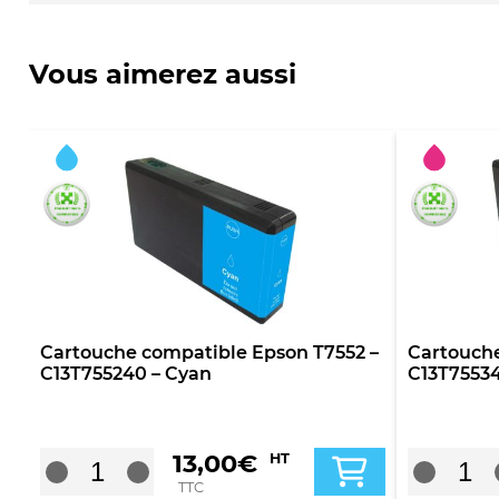
Vous aimerez aussi
Cartouche compatible Epson T7552 –
Cartouche
C13T755240 – Cyan
C13T7553
13,00
€
HT
TTC