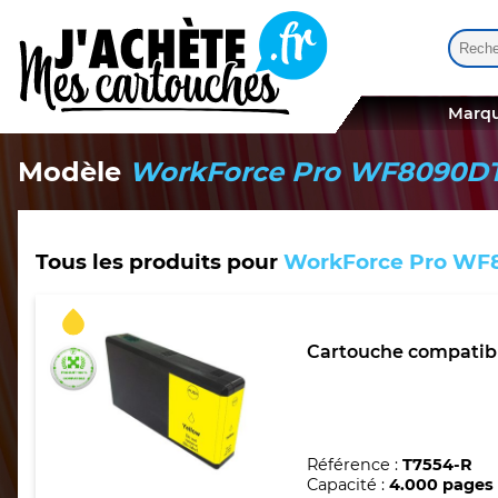
Reche
Quand
Marqu
Modèle
WorkForce Pro WF8090
Tous les produits pour
WorkForce Pro W
Cartouche compatibl
Référence :
T7554-R
Capacité :
4.000 pages