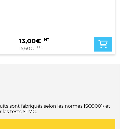
13,00
€
HT
TTC
15,60
€
its sont fabriqués selon les normes ISO9001/ et
 les tests STMC.