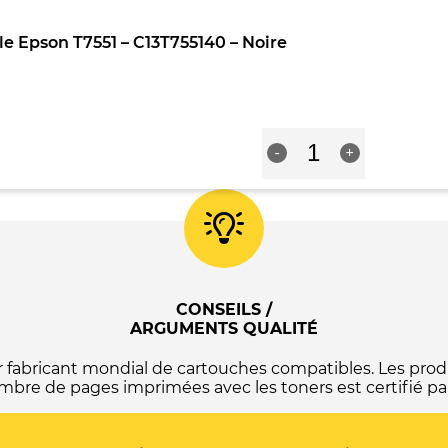
Epson
T7552
e Epson T7551 – C13T755140 – Noire
-
C13T755240
-
Cyan
quantité
-
+
de
Cartouche
compatible
Epson
T7551
-
C13T755140
-
Noire
CONSEILS /
ARGUMENTS QUALITÉ
abricant mondial de cartouches compatibles. Les produ
mbre de pages imprimées avec les toners est certifié par