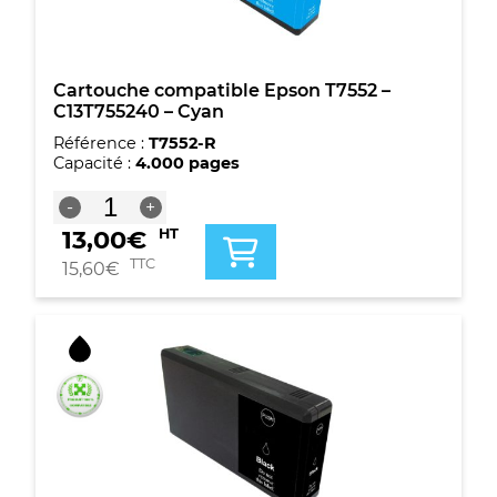
Cartouche compatible Epson T7552 –
C13T755240 – Cyan
Référence :
T7552-R
Capacité :
4.000 pages
quantité
-
+
de
13,00
€
HT
Cartouche
compatible
TTC
15,60
€
Epson
T7552
-
C13T755240
-
Cyan