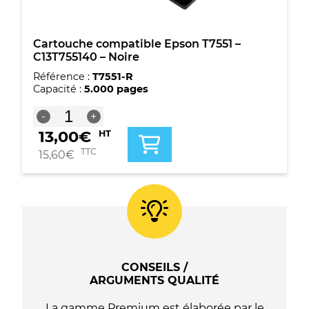
Cartouche compatible Epson T7551 –
C13T755140 – Noire
Référence :
T7551-R
Capacité :
5.000 pages
quantité
-
+
de
13,00
€
HT
Cartouche
compatible
TTC
15,60
€
Epson
T7551
-
C13T755140
-
Noire
CONSEILS /
ARGUMENTS QUALITÉ
La gamme Premium est élaborée par le