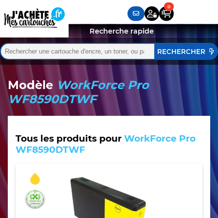
Recherche rapide
Rechercher :
Quand les résultats de l'auto-complétion sont disponibles,
Modèle
WorkForce Pro
WF8590DTWF
Tous les produits pour
WorkForce Pro
WF8590DTWF