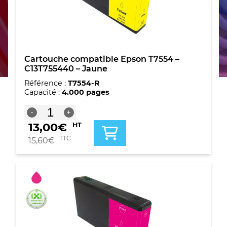
Cartouche compatible Epson T7554 –
C13T755440 – Jaune
Référence :
T7554-R
Capacité :
4.000 pages
quantité
-
+
de
13,00
€
HT
Cartouche
compatible
TTC
15,60
€
Epson
T7554
-
C13T755440
-
Jaune