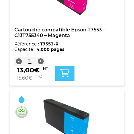
Cartouche compatible Epson T7553 –
C13T755340 – Magenta
Référence :
T7553-R
Capacité :
4.000 pages
quantité
-
+
de
13,00
€
HT
Cartouche
compatible
TTC
15,60
€
Epson
T7553
-
C13T755340
-
Magenta