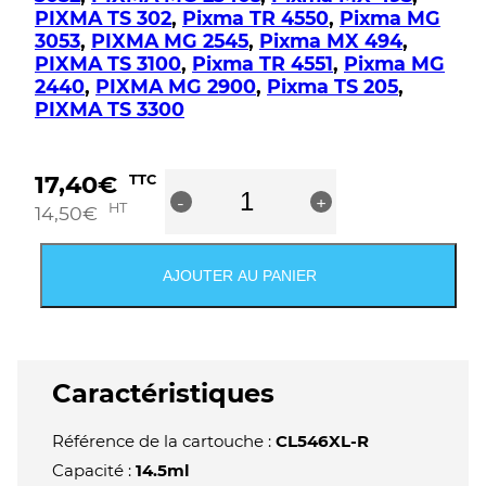
PIXMA TS 302
,
Pixma TR 4550
,
Pixma MG
3053
,
PIXMA MG 2545
,
Pixma MX 494
,
PIXMA TS 3100
,
Pixma TR 4551
,
Pixma MG
2440
,
PIXMA MG 2900
,
Pixma TS 205
,
PIXMA TS 3300
quantité
17,40
€
TTC
-
de
+
HT
14,50
€
Cartouche
compatible
Canon
AJOUTER AU PANIER
CL-
546XL
-
8288B001
/
Caractéristiques
8289B001
-
Référence de la cartouche :
CL546XL-R
Couleur
Capacité :
14.5ml