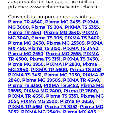
aux produits de marque, et au meilleur
prix chez www.jachetemescartouches.fr
Convient aux imprimantes suivantes :
Pixma TR 4540
,
Pixma MG 2455
,
PIXMA
MG 3000
,
Pixma TS 304
,
PIXMA TS 3355
,
Pixma TR 4541
,
Pixma MG 2540
,
PIXMA
MG 3040
,
Pixma TS 305
,
PIXMA TS 3400
,
Pixma MG 2450
,
Pixma MG 2550S
,
PIXMA
MX 490
,
Pixma TS 3150
,
PIXMA TS 3440
,
Pixma MG 2550
,
Pixma MG 2555
,
PIXMA
TR 4500
,
Pixma TS 3151
,
PIXMA TS 3450
,
Pixma MG 2950
,
PIXMA IP 2820
,
Pixma
MG 2940
,
PIXMA TR 4600
,
Pixma TS 3152
,
PIXMA TS 3451
,
Pixma MG 3050
,
PIXMA IP
2840
,
Pixma MG 2950S
,
PIXMA TR 4640
,
Pixma TS 3350
,
PIXMA TS 3452
,
Pixma MG
2555S
,
PIXMA MG 2400
,
Pixma IP 2800
,
PIXMA TR 4650
,
Pixma TS 3351
,
Pixma MG
3051
,
PIXMA MG 2500
,
Pixma IP 2850
,
PIXMA TR 4651
,
Pixma TS 3352
,
Pixma MG
3052
,
PIXMA MG 2540s
,
Pixma MX 495
,