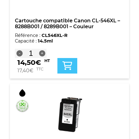
capacité
-
Noire
+
Cartouche compatible Canon CL-546XL –
multicouleur
8288B001 / 8289B001 – Couleur
Référence :
CL546XL-R
Capacité :
14.5ml
quantité
-
+
de
14,50
€
HT
Cartouche
compatible
TTC
17,40
€
Canon
CL-
546XL
-
8288B001
/
8289B001
-
Couleur