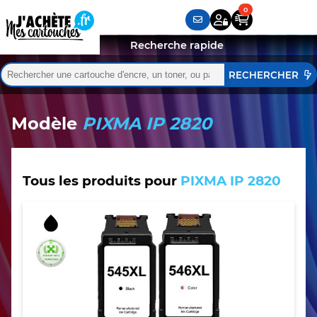
Recherche rapide
Rechercher :
Quand les résultats de l'auto-complétion sont disponibles,
Modèle
PIXMA IP 2820
Tous les produits pour
PIXMA IP 2820