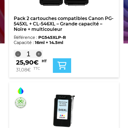
Pack 2 cartouches compatibles Canon PG-
545XL + CL-546XL – Grande capacité –
Noire + multicouleur
Référence :
PG545XLP-R
Capacité :
16ml + 14.5ml
quantité
-
+
de
25,90
€
HT
Pack
2
TTC
31,08
€
cartouches
compatibles
Canon
PG-
545XL
+
CL-
546XL
-
Grande