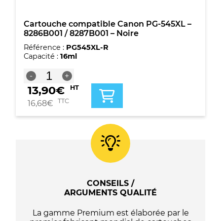
Cartouche compatible Canon PG-545XL –
8286B001 / 8287B001 – Noire
Référence :
PG545XL-R
Capacité :
16ml
quantité
-
+
de
13,90
€
HT
Cartouche
compatible
TTC
16,68
€
Canon
PG-
545XL
-
8286B001
/
8287B001
-
CONSEILS /
Noire
ARGUMENTS QUALITÉ
La gamme Premium est élaborée par le