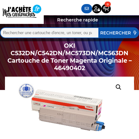
Recherche rapide
Rechercher :
Quand les résultats de l'auto-complétion sont disponibles,
OKI
C532DN/C542DN/MC573DN/MC563DN
Cartouche de Toner Magenta Originale –
46490402