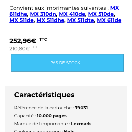
Convient aux imprimantes suivantes :
MX
611dhe
,
MX 310dn
,
MX 410de
,
MX 510de
,
MX 511de
,
MX 511dhe
,
MX 511dte
,
MX 611de
252,96
€
TTC
HT
210,80
€
PAS DE STOCK
Caractéristiques
Référence de la cartouche :
79031
Capacité :
10.000 pages
Marque de l'imprimante :
Lexmark
Couleur d'impression :
Noir