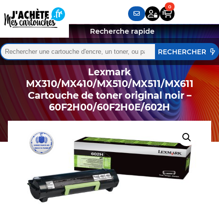
Recherche rapide
Rechercher :
Quand les résultats de l'auto-complétion sont disponibles,
Lexmark
MX310/MX410/MX510/MX511/MX611
Cartouche de toner original noir –
60F2H00/60F2H0E/602H