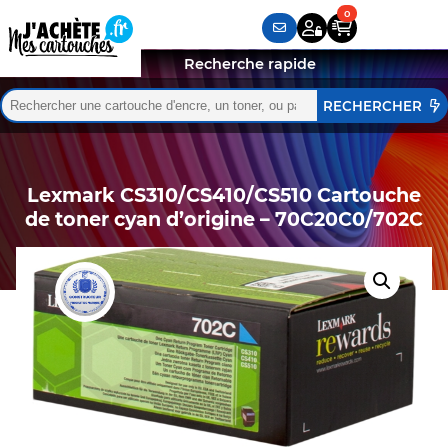
Recherche rapide
Rechercher :
Quand les résultats de l'auto-complétion sont disponibles,
Lexmark CS310/CS410/CS510 Cartouche
de toner cyan d’origine – 70C20C0/702C