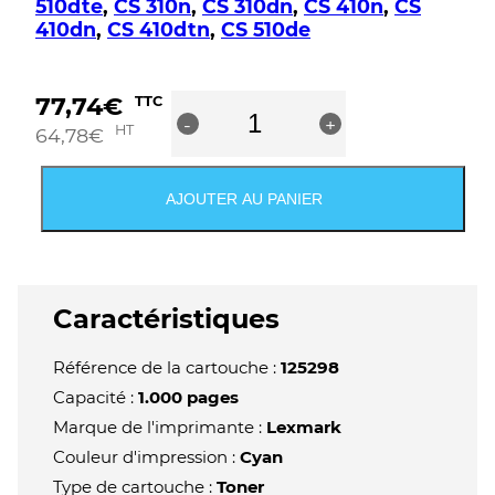
510dte
,
CS 310n
,
CS 310dn
,
CS 410n
,
CS
410dn
,
CS 410dtn
,
CS 510de
quantité
77,74
€
TTC
-
de
+
HT
64,78
€
Lexmark
CS310/CS410/CS510
Cartouche
AJOUTER AU PANIER
de
toner
cyan
d'origine
-
Caractéristiques
70C20C0/702C
Référence de la cartouche :
125298
Capacité :
1.000 pages
Marque de l'imprimante :
Lexmark
Couleur d'impression :
Cyan
Type de cartouche :
Toner