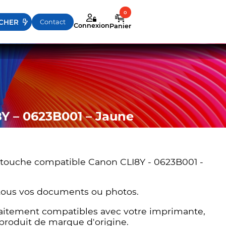
sez les flèches haut et bas pour évaluer entrer pour aller
Contact
Connexion
Panier
Y – 0623B001 – Jaune
rtouche compatible Canon CLI8Y - 0623B001 -
 tous vos documents ou photos.
rfaitement compatibles avec votre imprimante,
 produit de marque d'origine.