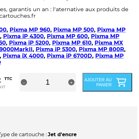
s, garantis un an : l'aternative aux produits de
cartouches.fr
300
,
Pixma MP 960
,
Pixma MP 500
,
Pixma MP
,
Pixma iP 4300
,
Pixma MP 600
,
Pixma MP
50
,
Pixma iP 5200
,
Pixma MP 610
,
Pixma MX
9000MarkII
,
Pixma iP 5300
,
Pixma MP 800R
,
,
Pixma iX 4000
,
Pixma iP 6700D
,
Pixma MP
0
quantité
€
TTC
AJOUTER AU
-
de
+
PANIER
HT
Cartouche
compatible
Canon
CLI-
8Y
-
0623B001
-
Type de cartouche :
Jet d'encre