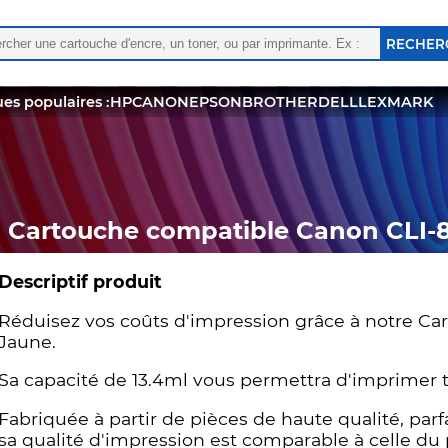
rcher :
 les résultats de l'auto-complétion sont disponibles, utili
es populaires :
HP
CANON
EPSON
BROTHER
DELL
LEXMARK
Cartouche compatible Canon CLI-8
Descriptif produit
Réduisez vos coûts d'impression grâce à notre Ca
Jaune.
Sa capacité de 13.4ml vous permettra d'imprimer
Fabriquée à partir de pièces de haute qualité, pa
sa qualité d'impression est comparable à celle du