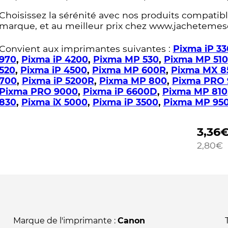
Choisissez la sérénité avec nos produits compatible
marque, et au meilleur prix chez www.jachetemes
Convient aux imprimantes suivantes :
Pixma iP 3
970
,
Pixma iP 4200
,
Pixma MP 530
,
Pixma MP 510
520
,
Pixma iP 4500
,
Pixma MP 600R
,
Pixma MX 8
700
,
Pixma iP 5200R
,
Pixma MP 800
,
Pixma PRO 
Pixma PRO 9000
,
Pixma iP 6600D
,
Pixma MP 810
830
,
Pixma iX 5000
,
Pixma iP 3500
,
Pixma MP 95
3,36
2,80
€
Marque de l'imprimante :
Canon