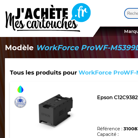
Reche
Quand
Marqu
Modèle
WorkForce ProWF-M539
Tous les produits pour
WorkForce ProWF
Epson C12C93821
Référence :
31008
Capacité :