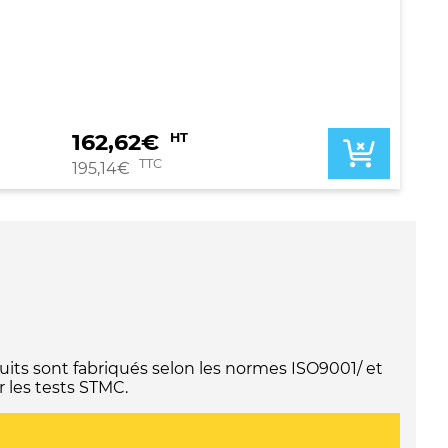
162,62
€
HT
TTC
195,14
€
its sont fabriqués selon les normes ISO9001/ et
 les tests STMC.