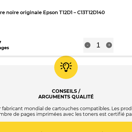
noire
originale
e noire originale Epson T12D1 – C13T12D140
Epson
T12F1
-
C13T12F140
quantité
7
-
+
de
ages
Cartouche
d'encre
noire
originale
Epson
T12D1
-
C13T12D140
CONSEILS /
ARGUMENTS QUALITÉ
abricant mondial de cartouches compatibles. Les produ
mbre de pages imprimées avec les toners est certifié par