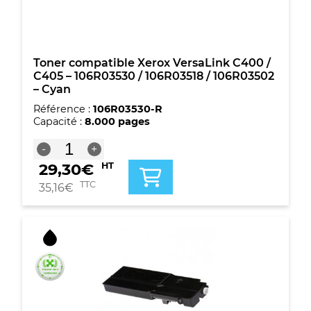
/
106R03503
-
Magenta
Toner compatible Xerox VersaLink C400 /
C405 – 106R03530 / 106R03518 / 106R03502
– Cyan
Référence :
106R03530-R
Capacité :
8.000 pages
quantité
-
+
de
29,30
€
HT
Toner
compatible
TTC
35,16
€
Xerox
VersaLink
C400
/
C405
-
106R03530
/
106R03518