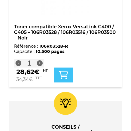
/
106R03502
-
Cyan
Toner compatible Xerox VersaLink C400 /
C405 – 106R03528 / 106R03516 / 106R03500
– Noir
Référence :
106R03528-R
Capacité :
10.500 pages
quantité
-
+
de
28,62
€
HT
Toner
compatible
TTC
34,34
€
Xerox
VersaLink
C400
/
C405
-
106R03528
/
CONSEILS /
106R03516