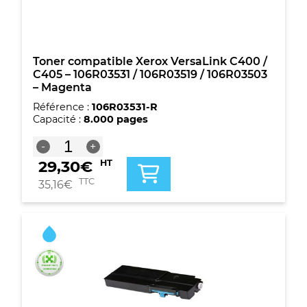
/
106R03501
-
Jaune
Toner compatible Xerox VersaLink C400 /
C405 – 106R03531 / 106R03519 / 106R03503
– Magenta
Référence :
106R03531-R
Capacité :
8.000 pages
quantité
-
+
de
29,30
€
HT
Toner
compatible
TTC
35,16
€
Xerox
VersaLink
C400
/
C405
-
106R03531
/
106R03519