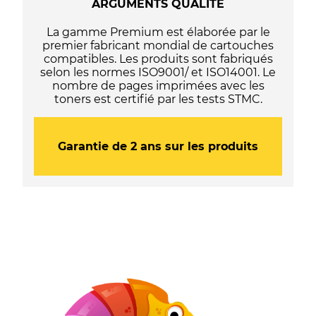
ARGUMENTS QUALITÉ
/
106R03500
La gamme Premium est élaborée par le
-
premier fabricant mondial de cartouches
Noir
compatibles. Les produits sont fabriqués
selon les normes ISO9001/ et ISO14001. Le
nombre de pages imprimées avec les
toners est certifié par les tests STMC.
Garantie de 2 ans sur les produits