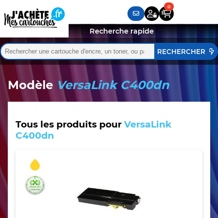
Recherche rapide
Rechercher :
Quand les résultats de l'auto-complétion sont disponibles,
Modèle
VersaLink C400dn
Tous les produits pour
VersaLink
C400dn