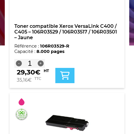
Toner compatible Xerox VersaLink C400 /
C405 – 106R03529 / 106R03517 / 106R03501
– Jaune
Référence :
106R03529-R
Capacité :
8.000 pages
quantité
-
+
de
29,30
€
HT
Toner
compatible
TTC
35,16
€
Xerox
VersaLink
C400
/
C405
-
106R03529
/
106R03517