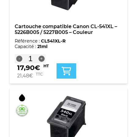
Grande
capacité
-
Noire
+
Cartouche compatible Canon CL-541XL –
multicouleur
5226B005 / 5227B005 – Couleur
Référence :
CL541XL-R
Capacité :
21ml
quantité
-
+
de
17,90
€
HT
Cartouche
compatible
TTC
21,48
€
Canon
CL-
541XL
-
5226B005
/
5227B005
-
Couleur