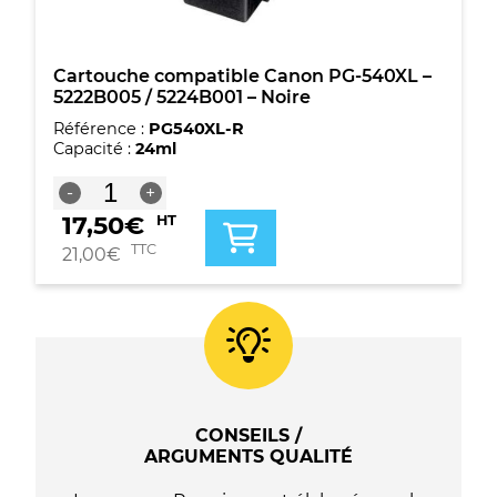
Cartouche compatible Canon PG-540XL –
5222B005 / 5224B001 – Noire
Référence :
PG540XL-R
Capacité :
24ml
quantité
-
+
de
17,50
€
HT
Cartouche
compatible
TTC
21,00
€
Canon
PG-
540XL
-
5222B005
/
5224B001
-
CONSEILS /
Noire
ARGUMENTS QUALITÉ