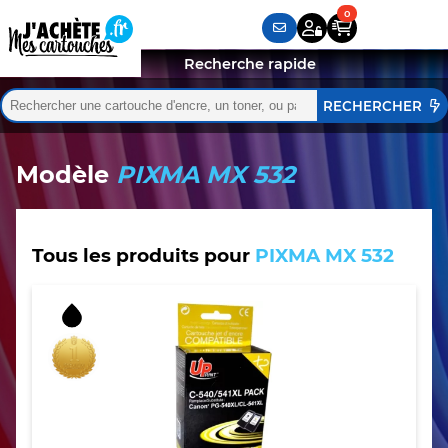
Recherche rapide
Rechercher :
Quand les résultats de l'auto-complétion sont disponibles,
Modèle
PIXMA MX 532
Tous les produits pour
PIXMA MX 532