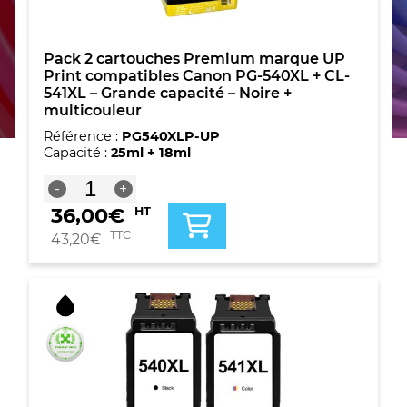
Pack 2 cartouches Premium marque UP
Print compatibles Canon PG-540XL + CL-
541XL – Grande capacité – Noire +
multicouleur
Référence :
PG540XLP-UP
Capacité :
25ml + 18ml
quantité
-
+
de
36,00
€
HT
Pack
2
TTC
43,20
€
cartouches
Premium
marque
UP
Print
compatibles
Canon
PG-
540XL