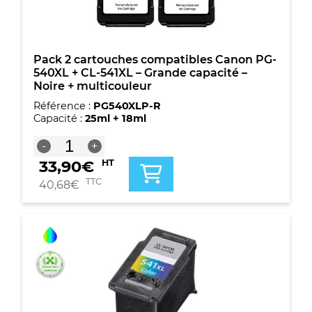
+
CL-
541XL
-
Grande
Pack 2 cartouches compatibles Canon PG-
capacité
540XL + CL-541XL – Grande capacité –
-
Noire + multicouleur
Noire
Référence :
PG540XLP-R
+
Capacité :
25ml + 18ml
multicouleur
quantité
-
+
de
33,90
€
HT
Pack
2
TTC
40,68
€
cartouches
compatibles
Canon
PG-
540XL
+
CL-
541XL
-