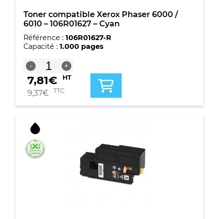
Toner compatible Xerox Phaser 6000 /
6010 – 106R01627 – Cyan
Référence :
106R01627-R
Capacité :
1.000 pages
quantité
-
+
de
7,81
€
HT
Toner
compatible
TTC
9,37
€
Xerox
Phaser
6000
/
6010
-
106R01627
-
Cyan