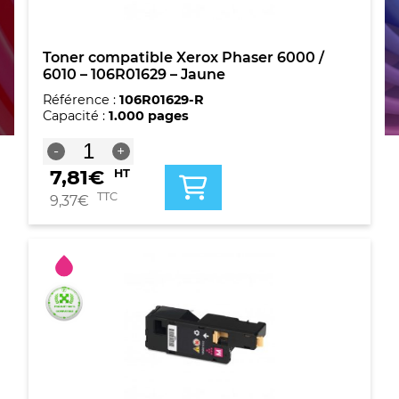
Toner compatible Xerox Phaser 6000 /
6010 – 106R01629 – Jaune
Référence :
106R01629-R
Capacité :
1.000 pages
quantité
-
+
de
7,81
€
HT
Toner
compatible
TTC
9,37
€
Xerox
Phaser
6000
/
6010
-
106R01629
-
Jaune