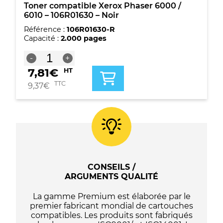
Toner compatible Xerox Phaser 6000 /
6010 – 106R01630 – Noir
Référence :
106R01630-R
Capacité :
2.000 pages
quantité
-
+
de
7,81
€
HT
Toner
compatible
TTC
9,37
€
Xerox
Phaser
6000
/
6010
-
106R01630
-
CONSEILS /
Noir
ARGUMENTS QUALITÉ
La gamme Premium est élaborée par le
premier fabricant mondial de cartouches
compatibles. Les produits sont fabriqués