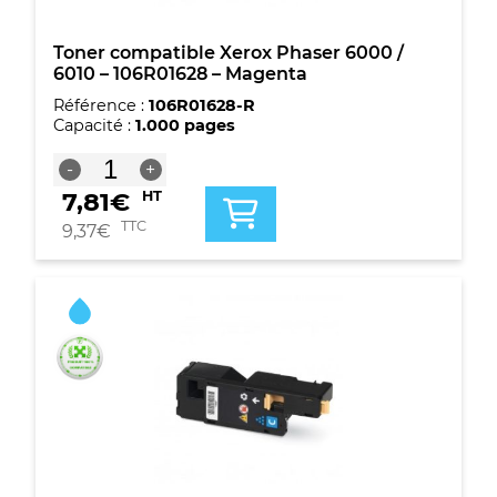
Toner compatible Xerox Phaser 6000 /
6010 – 106R01628 – Magenta
Référence :
106R01628-R
Capacité :
1.000 pages
quantité
-
+
de
7,81
€
HT
Toner
compatible
TTC
9,37
€
Xerox
Phaser
6000
/
6010
-
106R01628
-
Magenta