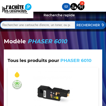
Recherche rapide
Rechercher :
Quand les résultats de l'auto-complétion sont disponibles,
Modèle
PHASER 6010
Tous les produits pour
PHASER 6010