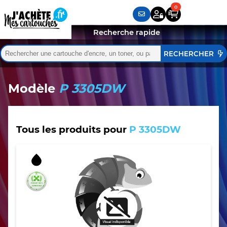
Recherche rapide
Rechercher :
Quand les résultats de l'auto-complétion sont disponibles,
Modèle
P 3305DW
Tous les produits pour
P 3305DW