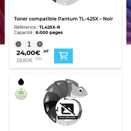
Toner compatible Pantum TL-425X – Noir
Référence :
TL425X-R
Capacité :
6.000 pages
quantité
-
+
de
24,00
€
HT
Toner
compatible
TTC
28,80
€
Pantum
TL-
425X
-
Noir