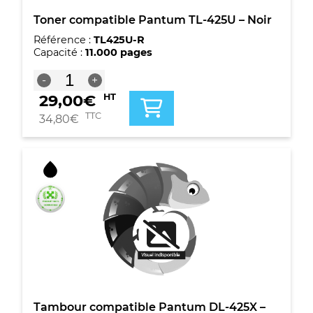
Toner compatible Pantum TL-425U – Noir
Référence :
TL425U-R
Capacité :
11.000 pages
quantité
-
+
de
29,00
€
HT
Toner
compatible
TTC
34,80
€
Pantum
TL-
425U
-
Noir
Tambour compatible Pantum DL-425X –