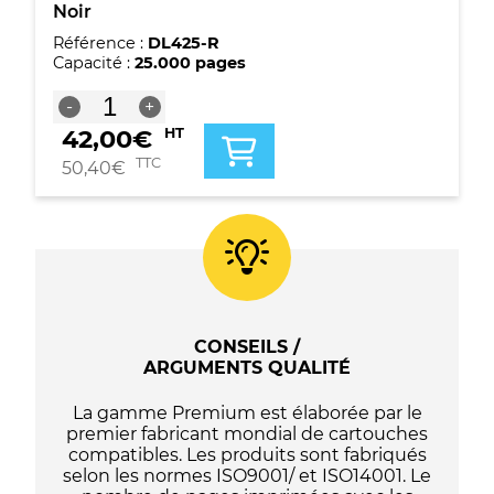
Noir
Référence :
DL425-R
Capacité :
25.000 pages
quantité
-
+
de
42,00
€
HT
Tambour
compatible
TTC
50,40
€
Pantum
DL-
425X
-
Noir
CONSEILS /
ARGUMENTS QUALITÉ
La gamme Premium est élaborée par le
premier fabricant mondial de cartouches
compatibles. Les produits sont fabriqués
selon les normes ISO9001/ et ISO14001. Le