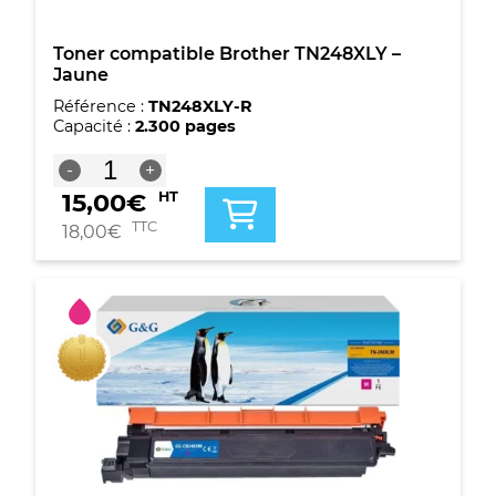
Toner compatible Brother TN248XLY –
Jaune
Référence :
TN248XLY-R
Capacité :
2.300 pages
quantité
-
+
de
15,00
€
HT
Toner
compatible
TTC
18,00
€
Brother
TN248XLY
-
Jaune