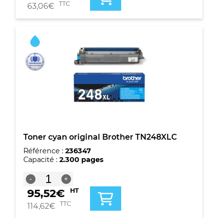
jaune
TTC
63,06
€
original
Brother
TN248Y
Toner cyan original Brother TN248XLC
Référence :
236347
Capacité :
2.300 pages
quantité
-
+
de
95,52
€
HT
Toner
cyan
TTC
114,62
€
original