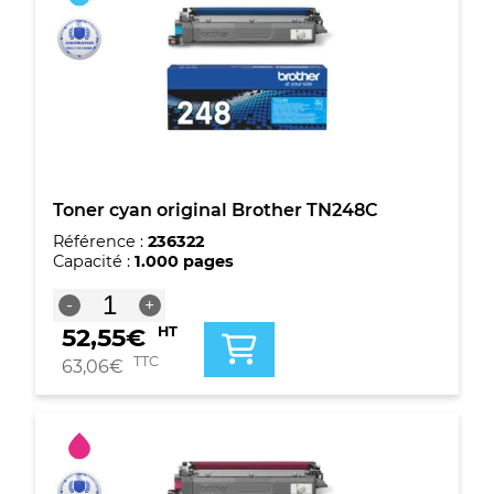
Toner cyan original Brother TN248C
Référence :
236322
Capacité :
1.000 pages
quantité
-
+
de
52,55
€
HT
Toner
cyan
TTC
63,06
€
original
Brother
TN248C