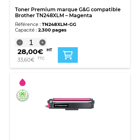
Toner Premium marque G&G compatible
Brother TN248XLM – Magenta
Référence :
TN248XLM-GG
Capacité :
2.300 pages
quantité
-
+
de
28,00
€
HT
Toner
Premium
TTC
33,60
€
marque
G&G
compatible
Brother
TN248XLM
-
Magenta