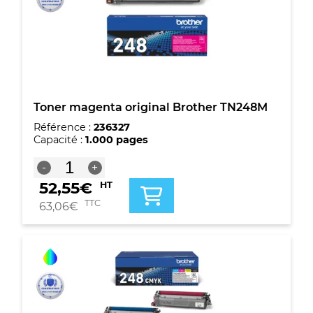
Toner magenta original Brother TN248M
Référence :
236327
Capacité :
1.000 pages
quantité
-
+
de
52,55
€
HT
Toner
magenta
TTC
63,06
€
original
Brother
TN248M