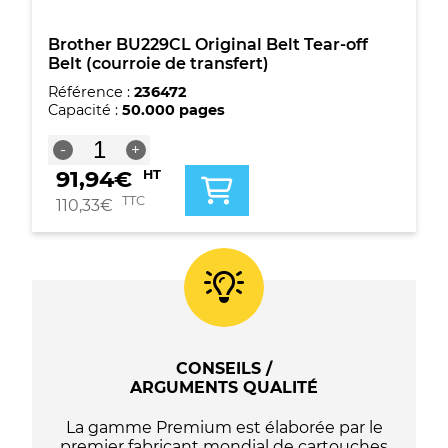
Brother BU229CL Original Belt Tear-off
Belt (courroie de transfert)
Référence :
236472
Capacité :
50.000 pages
quantité
-
+
de
91,94
€
HT
Brother
BU229CL
TTC
110,33
€
Original
Belt
Tear-
off
Belt
(courroie
de
transfert)
CONSEILS /
ARGUMENTS QUALITÉ
La gamme Premium est élaborée par le
premier fabricant mondial de cartouches