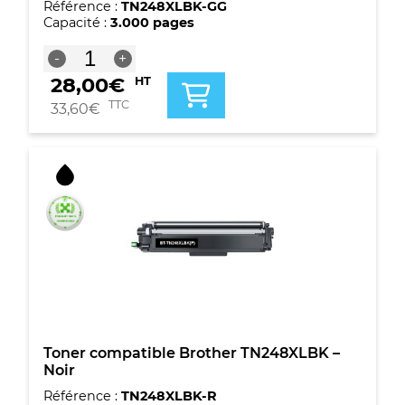
Référence :
TN248XLBK-GG
Capacité :
3.000 pages
quantité
-
+
de
28,00
€
HT
Toner
Premium
TTC
33,60
€
marque
G&G
compatible
Brother
TN248XLBK
-
Noir
Toner compatible Brother TN248XLBK –
Noir
Référence :
TN248XLBK-R