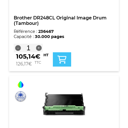
Brother DR248CL Original Image Drum
(Tambour)
Référence :
236467
Capacité :
30.000 pages
quantité
-
+
de
105,14
€
HT
Brother
DR248CL
TTC
126,17
€
Original
Image
Drum
(Tambour)