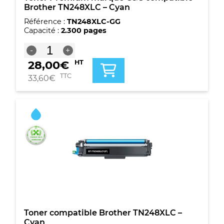
Brother TN248XLC – Cyan
Référence :
TN248XLC-GG
Capacité :
2.300 pages
quantité
-
+
de
28,00
€
HT
Toner
Premium
TTC
33,60
€
marque
G&G
compatible
Brother
TN248XLC
-
Cyan
Toner compatible Brother TN248XLC –
Cyan