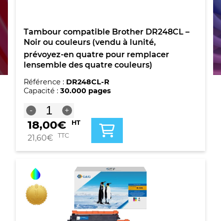
Tambour compatible Brother DR248CL –
Noir ou couleurs (vendu à lunité,
prévoyez-en quatre pour remplacer
lensemble des quatre couleurs)
Référence :
DR248CL-R
Capacité :
30.000 pages
quantité
-
+
de
18,00
€
HT
Tambour
compatible
TTC
21,60
€
Brother
DR248CL
-
Noir
ou
couleurs
(vendu
à
lunité,