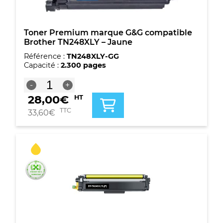
Toner Premium marque G&G compatible
Brother TN248XLY – Jaune
Référence :
TN248XLY-GG
Capacité :
2.300 pages
quantité
-
+
de
28,00
€
HT
Toner
Premium
TTC
33,60
€
marque
G&G
compatible
Brother
TN248XLY
-
Jaune