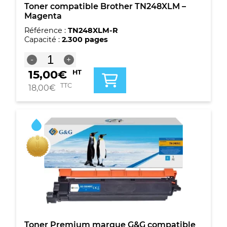
Toner compatible Brother TN248XLM –
Magenta
Référence :
TN248XLM-R
Capacité :
2.300 pages
quantité
-
+
de
15,00
€
HT
Toner
compatible
TTC
18,00
€
Brother
TN248XLM
-
Magenta
Toner Premium marque G&G compatible