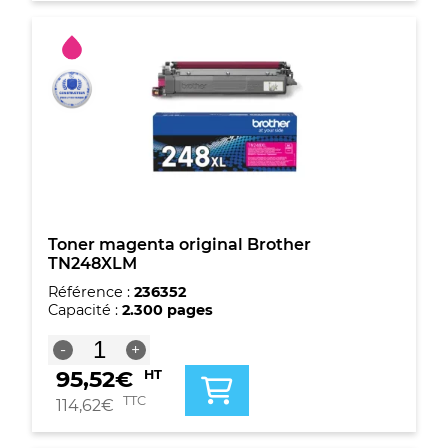
Brother
TN248XLC
Toner magenta original Brother
TN248XLM
Référence :
236352
Capacité :
2.300 pages
quantité
-
+
de
95,52
€
HT
Toner
magenta
TTC
114,62
€
original
Brother