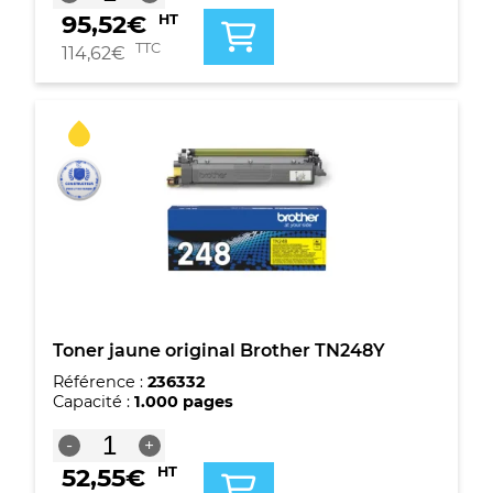
de
95,52
€
HT
Toner
jaune
TTC
114,62
€
original
Brother
TN248XLY
Toner jaune original Brother TN248Y
Référence :
236332
Capacité :
1.000 pages
quantité
-
+
de
52,55
€
HT
Toner