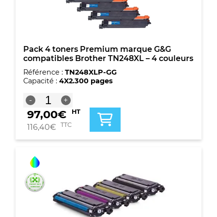
prévoyez-
en
quatre
pour
remplacer
Pack 4 toners Premium marque G&G
compatibles Brother TN248XL – 4 couleurs
lensemble
des
Référence :
TN248XLP-GG
quatre
Capacité :
4X2.300 pages
couleurs)
quantité
-
+
de
97,00
€
HT
Pack
4
TTC
116,40
€
toners
Premium
marque
G&G
compatibles
Brother
TN248XL
-
4
couleurs