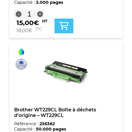
Capacité :
3.000 pages
quantité
-
+
de
15,00
€
HT
Toner
compatible
TTC
18,00
€
Brother
TN248XLBK
-
Noir
Brother WT229CL Boîte à déchets
d’origine – WT229CL
Référence :
236362
Capacité :
50.000 pages