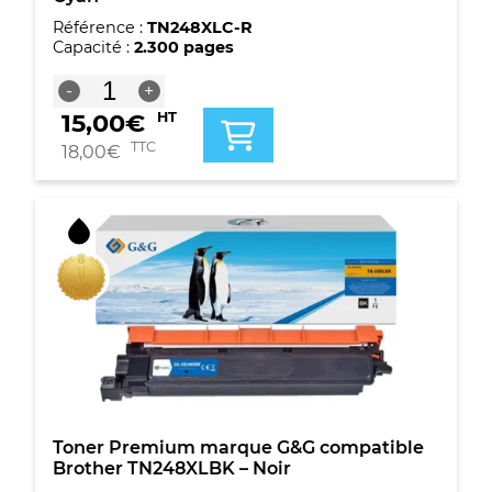
Référence :
TN248XLC-R
Capacité :
2.300 pages
quantité
-
+
de
15,00
€
HT
Toner
compatible
TTC
18,00
€
Brother
TN248XLC
-
Cyan
Toner Premium marque G&G compatible
Brother TN248XLBK – Noir