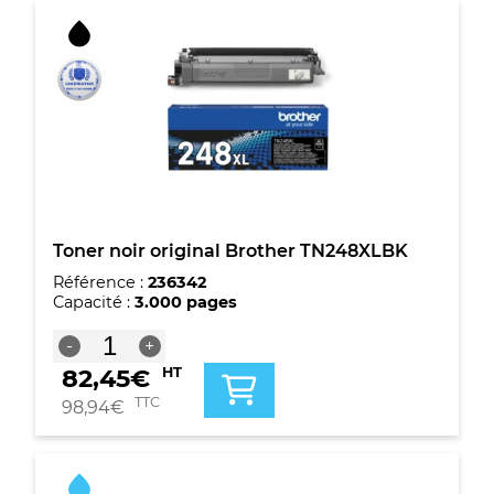
TN248XLM
Toner noir original Brother TN248XLBK
Référence :
236342
Capacité :
3.000 pages
quantité
-
+
de
82,45
€
HT
Toner
noir
TTC
98,94
€
original
Brother
TN248XLBK