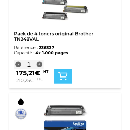
Pack de 4 toners original Brother
TN248VAL
Référence :
236337
Capacité :
4x 1.000 pages
quantité
-
+
de
175,21
€
HT
Pack
de
TTC
210,25
€
4
toners
original
Brother
TN248VAL