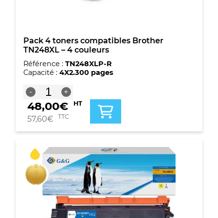
Pack 4 toners compatibles Brother
TN248XL – 4 couleurs
Référence :
TN248XLP-R
Capacité :
4X2.300 pages
quantité
-
+
de
48,00
€
HT
Pack
4
TTC
57,60
€
toners
compatibles
Brother
TN248XL
-
4
couleurs