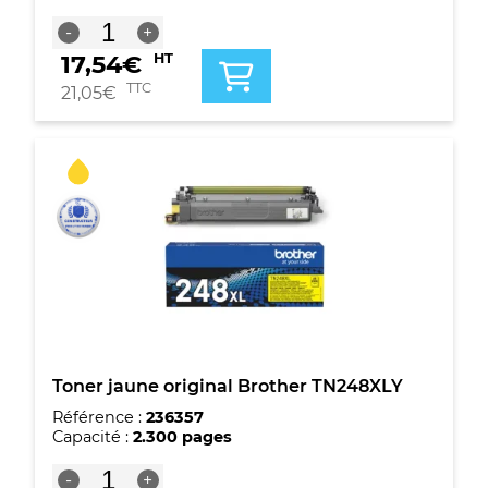
quantité
-
+
de
17,54
€
HT
Brother
WT229CL
TTC
21,05
€
Boîte
à
déchets
d'origine
-
WT229CL
Toner jaune original Brother TN248XLY
Référence :
236357
Capacité :
2.300 pages
quantité
-
+