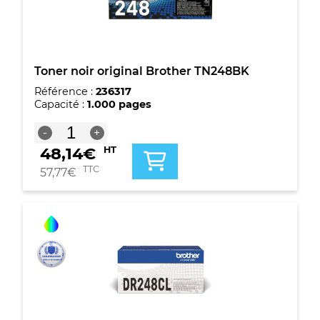
Toner noir original Brother TN248BK
Référence :
236317
Capacité :
1.000 pages
quantité
-
+
de
48,14
€
HT
Toner
noir
TTC
57,77
€
original
Brother
TN248BK