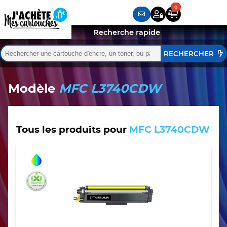
Recherche rapide
Rechercher :
Quand les résultats de l'auto-complétion sont disponibles,
Modèle
MFC L3740CDW
Tous les produits pour
MFC L3740CDW