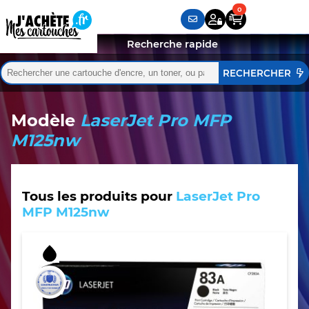
Recherche rapide
Rechercher :
Quand les résultats de l'auto-complétion sont disponibles,
Modèle
LaserJet Pro MFP
M125nw
Tous les produits pour
LaserJet Pro
MFP M125nw