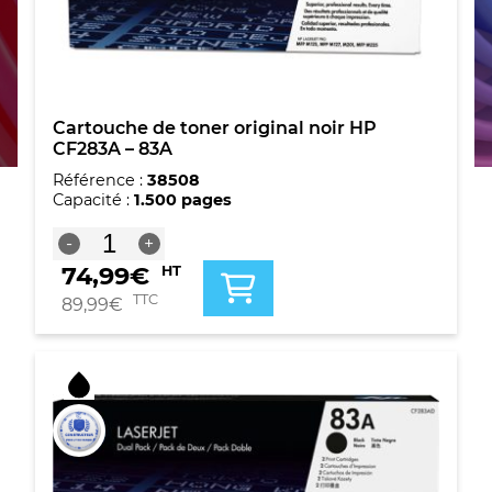
Cartouche de toner original noir HP
CF283A – 83A
Référence :
38508
Capacité :
1.500 pages
quantité
-
+
de
74,99
€
HT
Cartouche
de
TTC
89,99
€
toner
original
noir
HP
CF283A
-
83A