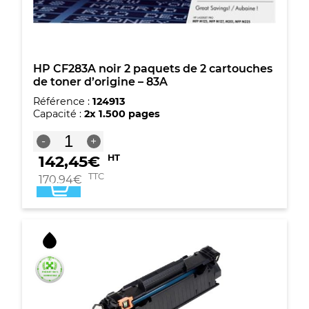
HP CF283A noir 2 paquets de 2 cartouches
de toner d’origine – 83A
Référence :
124913
Capacité :
2x 1.500 pages
quantité
-
+
de
142,45
€
HT
HP
CF283A
TTC
170,94
€
noir
2
paquets
de
2
cartouches
de
toner
d'origine
-