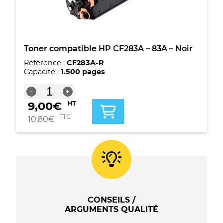
83A
Toner compatible HP CF283A – 83A – Noir
Référence :
CF283A-R
Capacité :
1.500 pages
quantité
-
+
de
9,00
€
HT
Toner
compatible
TTC
10,80
€
HP
CF283A
-
83A
-
Noir
CONSEILS /
ARGUMENTS QUALITÉ