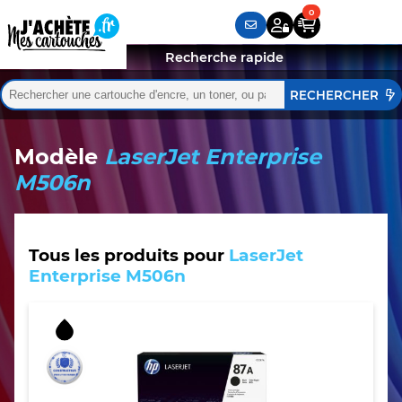
Recherche rapide
Rechercher :
Quand les résultats de l'auto-complétion sont disponibles,
Modèle
LaserJet Enterprise
M506n
Tous les produits pour
LaserJet
Enterprise M506n