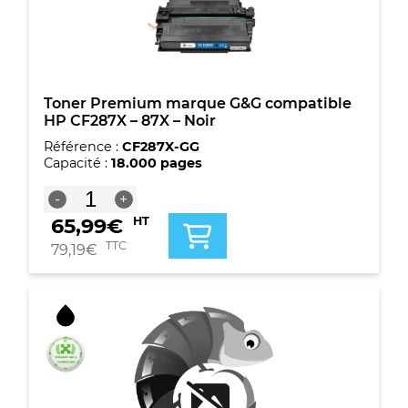
Toner Premium marque G&G compatible
HP CF287X – 87X – Noir
Référence :
CF287X-GG
Capacité :
18.000 pages
quantité
-
+
de
65,99
€
HT
Toner
Premium
TTC
79,19
€
marque
G&G
compatible
HP
CF287X
-
87X
-
Noir