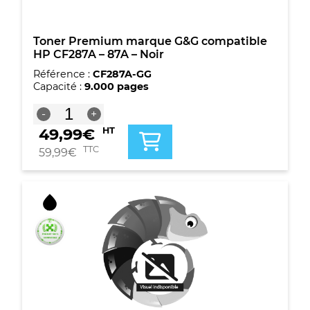
Toner Premium marque G&G compatible
HP CF287A – 87A – Noir
Référence :
CF287A-GG
Capacité :
9.000 pages
quantité
-
+
de
49,99
€
HT
Toner
Premium
TTC
59,99
€
marque
G&G
compatible
HP
CF287A
-
87A
-
Noir