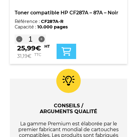
Toner compatible HP CF287A – 87A – Noir
Référence :
CF287A-R
Capacité :
10.000 pages
quantité
-
+
de
25,99
€
HT
Toner
compatible
TTC
31,19
€
HP
CF287A
-
87A
-
Noir
CONSEILS /
ARGUMENTS QUALITÉ
La gamme Premium est élaborée par le
premier fabricant mondial de cartouches
compatibles. Les produits sont fabriqués