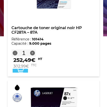
Cartouche de toner original noir HP
CF287A – 87A
Référence :
101414
Capacité :
9.000 pages
quantité
-
+
de
252,49
€
HT
Cartouche
de
TTC
302,99
€
toner
original
noir
HP
CF287A
-
87A