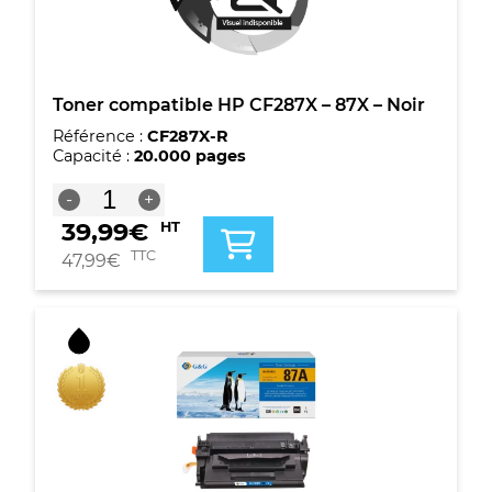
Toner compatible HP CF287X – 87X – Noir
Référence :
CF287X-R
Capacité :
20.000 pages
quantité
-
+
de
39,99
€
HT
Toner
compatible
TTC
47,99
€
HP
CF287X
-
87X
-
Noir