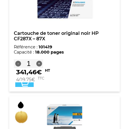
Cartouche de toner original noir HP
CF287X – 87X
Référence :
101419
Capacité :
18.000 pages
quantité
-
+
de
341,46
€
HT
Cartouche
de
TTC
409,75
€
toner
original
noir
HP
CF287X
-
87X