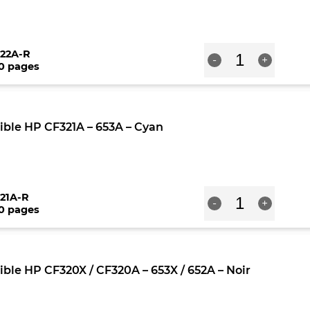
-
Magenta
quantité
22A-R
-
+
de
00 pages
Toner
compatible
HP
CF322A
ble HP CF321A – 653A – Cyan
-
653A
-
Jaune
quantité
21A-R
-
+
de
00 pages
Toner
compatible
HP
CF321A
ble HP CF320X / CF320A – 653X / 652A – Noir
-
653A
-