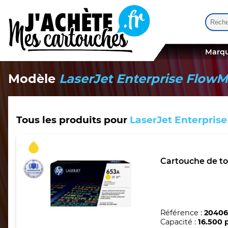
Reche
Quand
Marqu
Modèle
LaserJet Enterprise Flo
Tous les produits pour
LaserJet Enterpri
Cartouche de to
Référence :
20406
Capacité :
16.500 