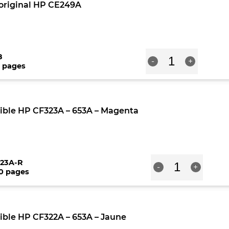
t original HP CE249A
220v
quantité
8
-
+
de
 pages
Kit
de
transfert
original
ible HP CF323A – 653A – Magenta
HP
CE249A
quantité
23A-R
-
+
de
00 pages
Toner
compatible
HP
CF323A
ible HP CF322A – 653A – Jaune
-
653A