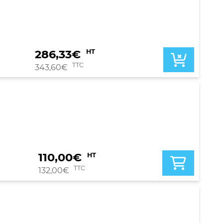
286,33
€
HT
TTC
343,60
€
110,00
€
HT
TTC
132,00
€