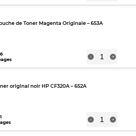
Cartouche
de
toner
original
ouche de Toner Magenta Originale – 653A
jaune
HP
CF322A
-
653A
quantité
6
-
+
de
pages
HP
CF323A
Cartouche
de
ner original noir HP CF320A – 652A
Toner
Magenta
Originale
-
653A
quantité
1
-
+
de
pages
Cartouche
de