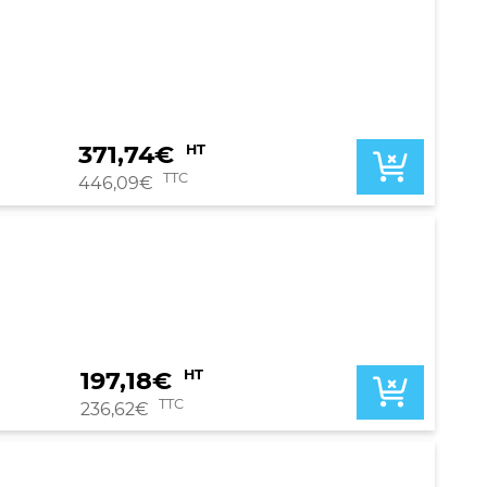
371,74
€
HT
TTC
446,09
€
197,18
€
HT
TTC
236,62
€