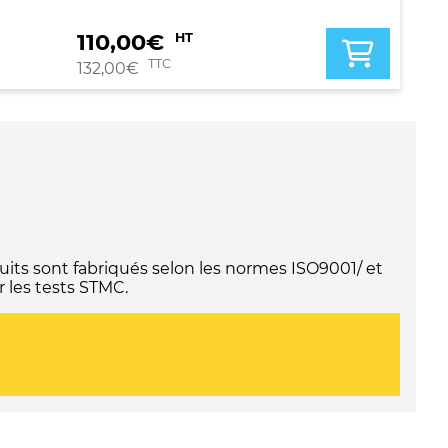
110,00
€
HT
TTC
132,00
€
its sont fabriqués selon les normes ISO9001/ et
 les tests STMC.