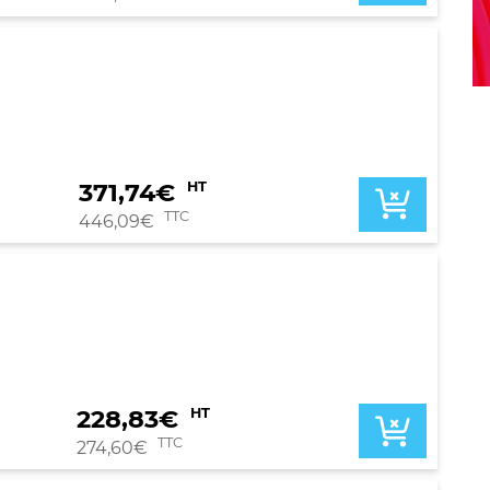
371,74
€
HT
TTC
446,09
€
228,83
€
HT
TTC
274,60
€