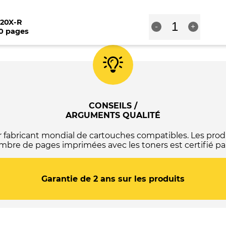
Cyan
quantité
20X-R
-
+
de
00 pages
Toner
compatible
HP
CF320X
/
CF320A
-
653X
CONSEILS /
/
ARGUMENTS QUALITÉ
652A
-
abricant mondial de cartouches compatibles. Les produ
Noir
mbre de pages imprimées avec les toners est certifié par
Garantie de 2 ans sur les produits