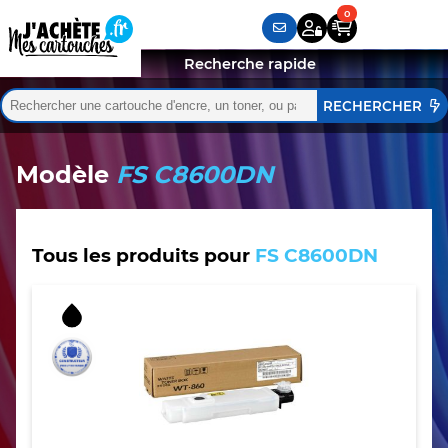
Recherche rapide
Rechercher :
Quand les résultats de l'auto-complétion sont disponibles,
Modèle
FS C8600DN
Tous les produits pour
FS C8600DN