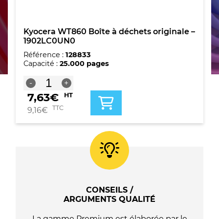
Kyocera WT860 Boîte à déchets originale –
1902LC0UN0
Référence :
128833
Capacité :
25.000 pages
quantité
-
+
de
7,63
€
HT
Kyocera
WT860
TTC
9,16
€
Boîte
à
déchets
originale
-
1902LC0UN0
CONSEILS /
ARGUMENTS QUALITÉ
La gamme Premium est élaborée par le