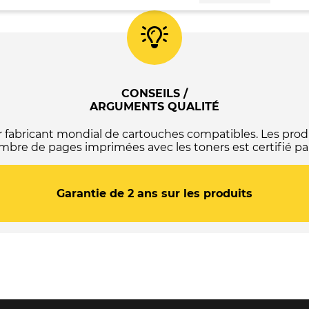
Cartouche
de
toner
original
noir
Kyocera
TK400
-
CONSEILS /
370PA0KL
ARGUMENTS QUALITÉ
abricant mondial de cartouches compatibles. Les produ
mbre de pages imprimées avec les toners est certifié par
Garantie de 2 ans sur les produits