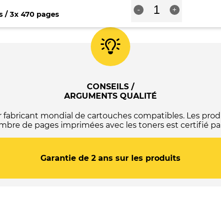
quantité
-
+
de
s / 3x 470 pages
Epson
502XL
Pack
de
4
cartouches
d'encre
originales
CONSEILS /
-
ARGUMENTS QUALITÉ
C13T02W64010
abricant mondial de cartouches compatibles. Les produ
mbre de pages imprimées avec les toners est certifié par
Garantie de 2 ans sur les produits