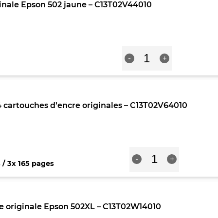
inale Epson 502 jaune – C13T02V44010
502
Magenta
-
C13T02V34010
quantité
-
+
de
Cartouche
d'encre
originale
Epson
 cartouches d’encre originales – C13T02V64010
502
jaune
-
C13T02V44010
quantité
-
+
de
 / 3x 165 pages
Epson
502
Pack
de
e originale Epson 502XL – C13T02W14010
4
cartouches