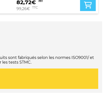
82,72
€
HT
TTC
99,26
€
its sont fabriqués selon les normes ISO9001/ et
 les tests STMC.