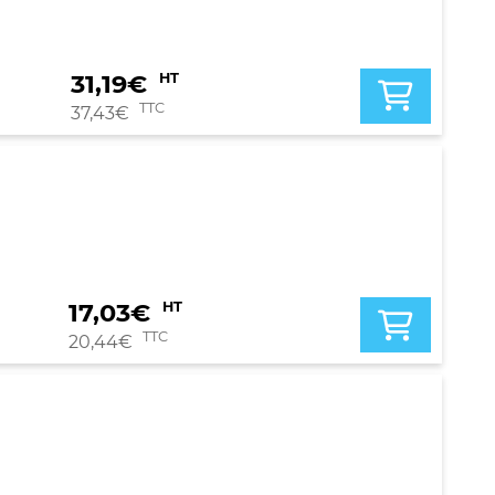
31,19
€
HT
TTC
37,43
€
17,03
€
HT
TTC
20,44
€