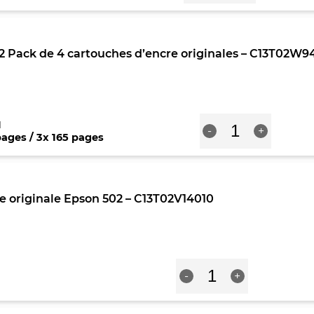
Réservoir
d'entretien
original
Epson
 Pack de 4 cartouches d’encre originales – C13T02W9
T04D1
-
C13T04D100
quantité
1
-
+
de
pages / 3x 165 pages
Epson
502XL/502
Pack
de
e originale Epson 502 – C13T02V14010
4
cartouches
d'encre
originales
-
quantité
C13T02W94010
-
+
de
Cartouche
d'encre