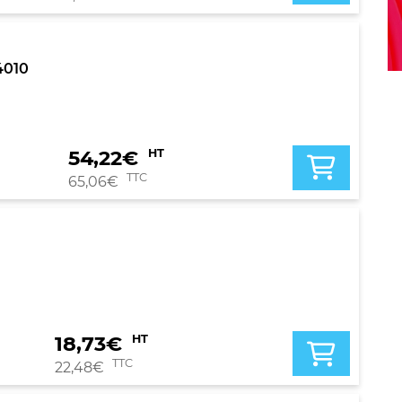
4010
54,22
€
HT
TTC
65,06
€
18,73
€
HT
TTC
22,48
€