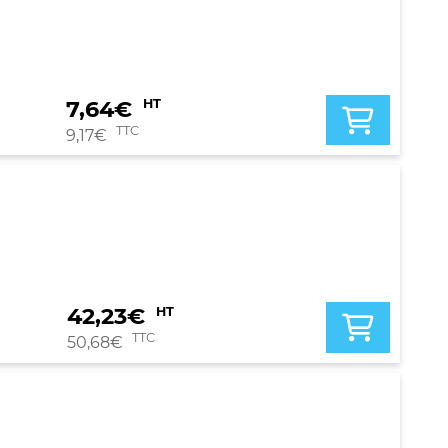
7,64
€
HT
TTC
9,17
€
42,23
€
HT
TTC
50,68
€