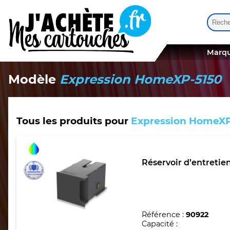
Reche
Quand
Marqu
Modèle
Expression HomeXP-5150
Tous les produits pour
Expression HomeXP
Réservoir d’entretie
Référence :
90922
Capacité :