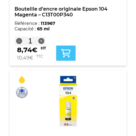
Bouteille d’encre originale Epson 104
Magenta – C13T00P340
Référence :
113967
Capacité :
65 ml
quantité
-
+
de
8,74
€
HT
Bouteille
d'encre
TTC
10,49
€
originale
Epson
104
Magenta
-
C13T00P340