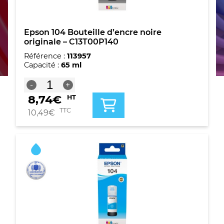
Epson 104 Bouteille d’encre noire
originale – C13T00P140
Référence :
113957
Capacité :
65 ml
quantité
-
+
de
8,74
€
HT
Epson
104
TTC
10,49
€
Bouteille
d'encre
noire
originale
-
C13T00P140