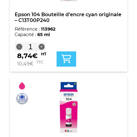
Epson 104 Bouteille d’encre cyan originale
– C13T00P240
Référence :
113962
Capacité :
65 ml
quantité
-
+
de
8,74
€
HT
Epson
104
TTC
10,49
€
Bouteille
d'encre
cyan
originale
-
C13T00P240