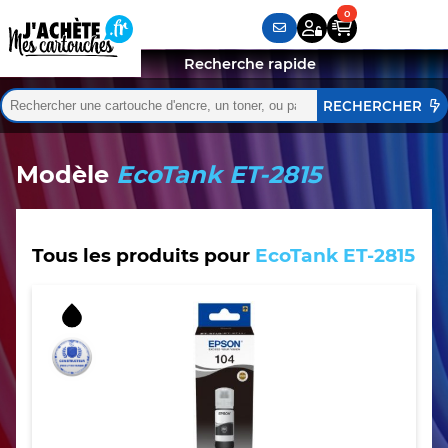
Recherche rapide
Rechercher :
Quand les résultats de l'auto-complétion sont disponibles,
Modèle
EcoTank ET-2815
Tous les produits pour
EcoTank ET-2815