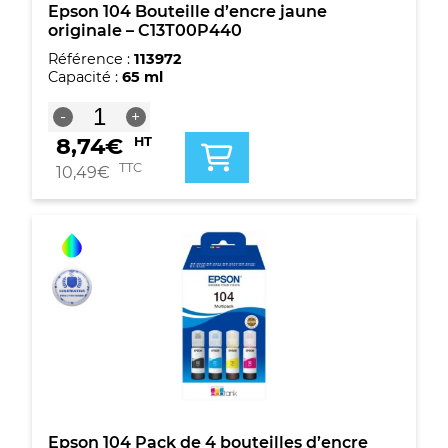
Epson 104 Bouteille d’encre jaune
originale – C13T00P440
Référence :
113972
Capacité :
65 ml
quantité
-
+
de
8,74
€
HT
Epson
104
TTC
10,49
€
Bouteille
d'encre
jaune
originale
-
C13T00P440
Epson 104 Pack de 4 bouteilles d’encre