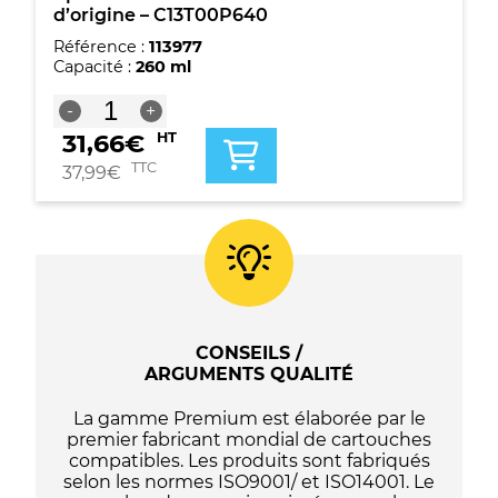
d’origine – C13T00P640
Référence :
113977
Capacité :
260 ml
quantité
-
+
de
31,66
€
HT
Epson
104
TTC
37,99
€
Pack
de
4
bouteilles
d'encre
d'origine
-
C13T00P640
CONSEILS /
ARGUMENTS QUALITÉ
La gamme Premium est élaborée par le
premier fabricant mondial de cartouches
compatibles. Les produits sont fabriqués
selon les normes ISO9001/ et ISO14001. Le