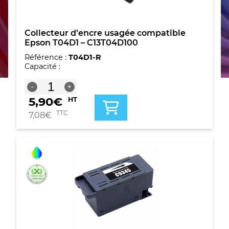
Collecteur d’encre usagée compatible
Epson T04D1 – C13T04D100
Référence :
T04D1-R
Capacité :
quantité
-
+
de
5,90
€
HT
Collecteur
d'encre
TTC
7,08
€
usagée
compatible
Epson
T04D1
-
C13T04D100