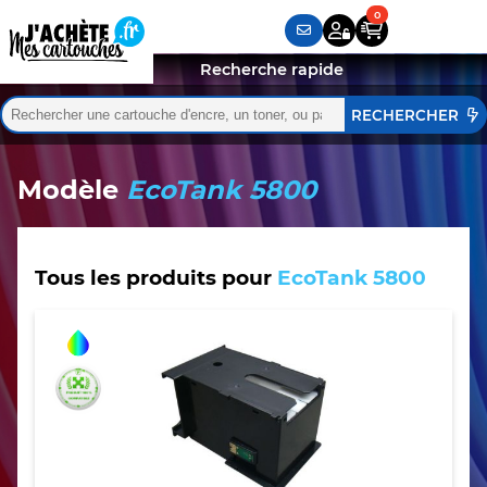
Recherche rapide
Rechercher :
Quand les résultats de l'auto-complétion sont disponibles,
Modèle
EcoTank 5800
Tous les produits pour
EcoTank 5800