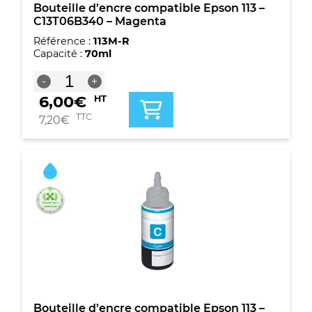
Bouteille d’encre compatible Epson 113 –
C13T06B340 – Magenta
Référence :
113M-R
Capacité :
70ml
quantité
-
+
de
6,00
€
HT
Bouteille
d'encre
TTC
7,20
€
compatible
Epson
113
-
C13T06B340
-
Magenta
Bouteille d’encre compatible Epson 113 –