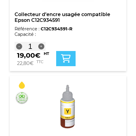
Collecteur d’encre usagée compatible
Epson C12C934591
Référence :
C12C934591-R
Capacité :
quantité
-
+
de
19,00
€
HT
Collecteur
d'encre
TTC
22,80
€
usagée
compatible
Epson
C12C934591