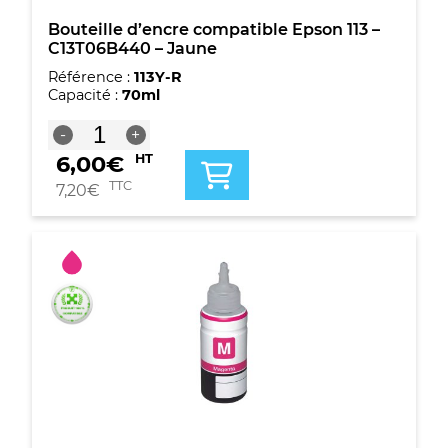
Bouteille d’encre compatible Epson 113 –
C13T06B440 – Jaune
Référence :
113Y-R
Capacité :
70ml
quantité
-
+
de
6,00
€
HT
Bouteille
d'encre
TTC
7,20
€
compatible
Epson
113
-
C13T06B440
-
Jaune