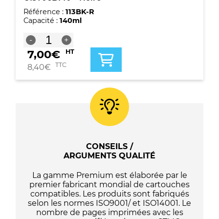
Référence :
113BK-R
Capacité :
140ml
quantité
-
+
de
7,00
€
HT
Bouteille
d'encre
TTC
8,40
€
compatible
Epson
113
-
C13T06B140
-
Noire
CONSEILS /
ARGUMENTS QUALITÉ
La gamme Premium est élaborée par le
premier fabricant mondial de cartouches
compatibles. Les produits sont fabriqués
selon les normes ISO9001/ et ISO14001. Le
nombre de pages imprimées avec les