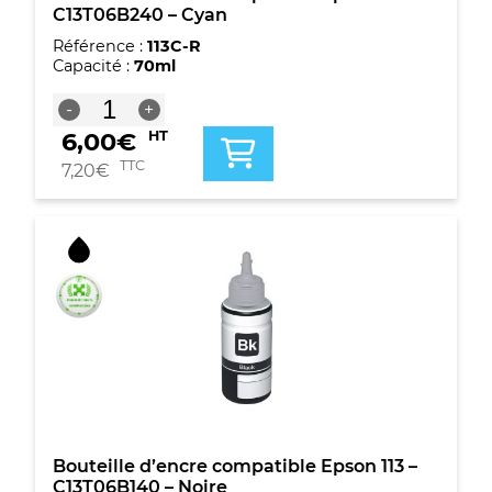
C13T06B240 – Cyan
Référence :
113C-R
Capacité :
70ml
quantité
-
+
de
6,00
€
HT
Bouteille
d'encre
TTC
7,20
€
compatible
Epson
113
-
C13T06B240
-
Cyan
Bouteille d’encre compatible Epson 113 –
C13T06B140 – Noire