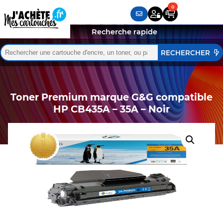
Recherche rapide
Rechercher :
Quand les résultats de l'auto-complétion sont disponibles,
Toner Premium marque G&G compatible
HP CB435A – 35A – Noir