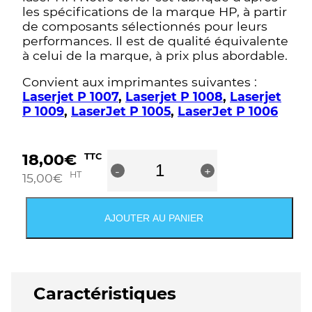
les spécifications de la marque HP, à partir
de composants sélectionnés pour leurs
performances. Il est de qualité équivalente
à celui de la marque, à prix plus abordable.
Convient aux imprimantes suivantes :
Laserjet P 1007
,
Laserjet P 1008
,
Laserjet
P 1009
,
LaserJet P 1005
,
LaserJet P 1006
quantité
18,00
€
TTC
-
de
+
HT
15,00
€
Toner
Premium
marque
AJOUTER AU PANIER
G&G
compatible
HP
CB435A
-
Caractéristiques
35A