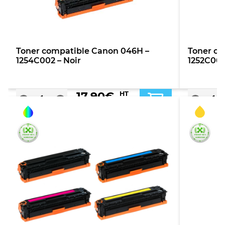
Toner compatible Canon 046H –
Toner co
1254C002 – Noir
1252C002
17,90
€
HT
TTC