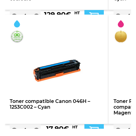
129,90
€
HT
TTC
Toner compatible Canon 046H –
Toner P
1253C002 – Cyan
compatib
Magenta
17,90
€
HT
TTC