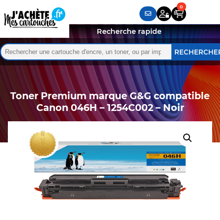
Recherche rapide
Rechercher :
Quand les résultats de l'auto-complétion sont disponibles,
Toner Premium marque G&G compatible
Canon 046H – 1254C002 – Noir