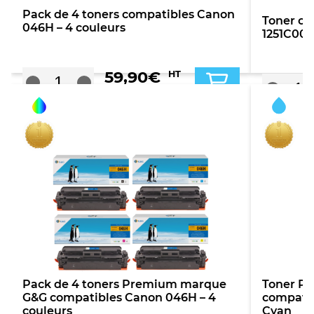
Pack de 4 toners compatibles Canon
Toner co
046H – 4 couleurs
1251C002
59,90
€
HT
TTC
Pack de 4 toners Premium marque
Toner P
G&G compatibles Canon 046H – 4
compatib
couleurs
Cyan