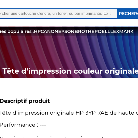
rcher :
 les résultats de l'auto-complétion sont disponibles, utili
es populaires :
HP
CANON
EPSON
BROTHER
DELL
LEXMARK
Tête d’impression couleur origina
Descriptif produit
Tête d'impression originale HP 3YP17AE de haute q
Performance : ---