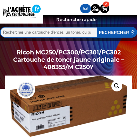
Recherche rapide
Rechercher :
Quand les résultats de l'auto-complétion sont disponibles,
Ricoh MC250/PC300/PC301/PC302
Cartouche de toner jaune originale –
408355/M C250Y