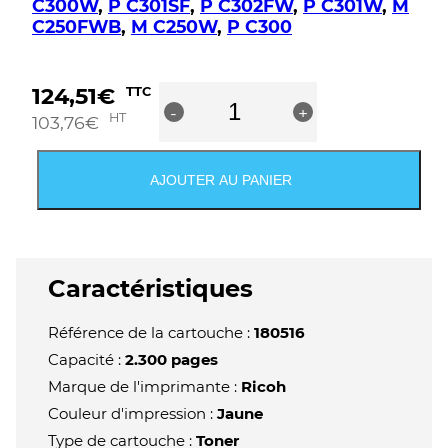
C300W
,
P C301SF
,
P C302FW
,
P C301W
,
M
C250FWB
,
M C250W
,
P C300
quantité
124,51
€
TTC
-
de
+
HT
103,76
€
Ricoh
MC250/PC300/PC301/PC302
Cartouche
AJOUTER AU PANIER
de
toner
jaune
originale
-
Caractéristiques
408355/M
C250Y
Référence de la cartouche :
180516
Capacité :
2.300 pages
Marque de l'imprimante :
Ricoh
Couleur d'impression :
Jaune
Type de cartouche :
Toner