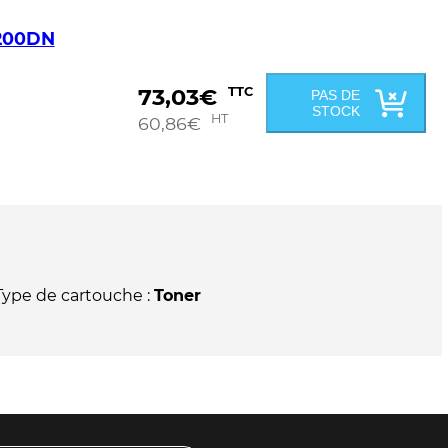
8200DN
73,03
€
TTC
PAS DE
STOCK
HT
60,86
€
Type de cartouche :
Toner