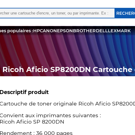
rcher :
 les résultats de l'auto-complétion sont disponibles, utili
es populaires :
HP
CANON
EPSON
BROTHER
DELL
LEXMARK
Ricoh Aficio SP8200DN Cartouche d
Descriptif produit
Cartouche de toner originale Ricoh Aficio SP8200D
Convient aux imprimantes suivantes :
Ricoh Aficio SP 8200DN
Rendement : 36 000 pages