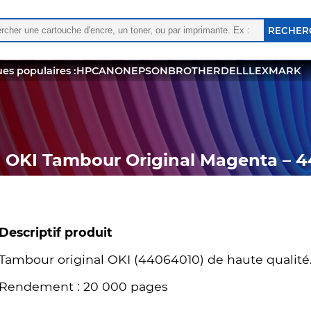
rcher :
 les résultats de l'auto-complétion sont disponibles, utili
es populaires :
HP
CANON
EPSON
BROTHER
DELL
LEXMARK
OKI Tambour Original Magenta – 
Descriptif produit
Tambour original OKI (44064010) de haute qualité
Rendement : 20 000 pages