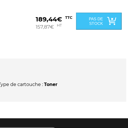
189,44
€
TTC
PAS DE
STOCK
HT
157,87
€
Type de cartouche :
Toner