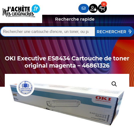
Recherche rapide
Rechercher :
Quand les résultats de l'auto-complétion sont disponibles,
OKI Executive ES8434 Cartouche de toner
original magenta – 46861326