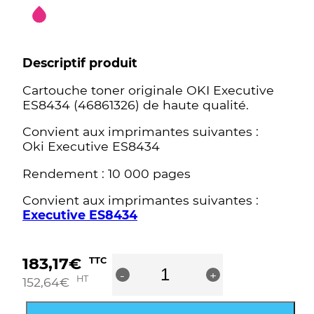
Descriptif produit
Cartouche toner originale OKI Executive
ES8434 (46861326) de haute qualité.
Convient aux imprimantes suivantes :
Oki Executive ES8434
Rendement : 10 000 pages
Convient aux imprimantes suivantes :
Executive ES8434
quantité
183,17
€
TTC
-
de
+
HT
152,64
€
OKI
Executive