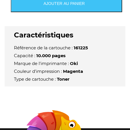
ES8434
AJOUTER AU PANIER
Cartouche
de
toner
original
magenta
Caractéristiques
-
46861326
Référence de la cartouche :
161225
Capacité :
10.000 pages
Marque de l'imprimante :
Oki
Couleur d'impression :
Magenta
Type de cartouche :
Toner