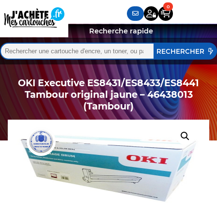
Recherche rapide
Rechercher :
Quand les résultats de l'auto-complétion sont disponibles,
OKI Executive ES8431/ES8433/ES8441
Tambour original jaune – 46438013
(Tambour)