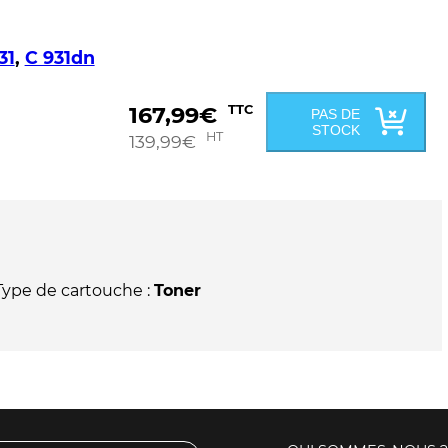
31
,
C 931dn
167,99
€
TTC
PAS DE
STOCK
HT
139,99
€
Type de cartouche :
Toner