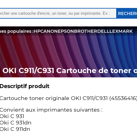
rcher :
 les résultats de l'auto-complétion sont disponibles, utili
es populaires :
HP
CANON
EPSON
BROTHER
DELL
LEXMARK
OKI C911/C931 Cartouche de toner o
Descriptif produit
Cartouche toner originale OKI C911/C931 (45536416)
Convient aux imprimantes suivantes :
Oki C 931
Oki C 931dn
Oki C 911dn