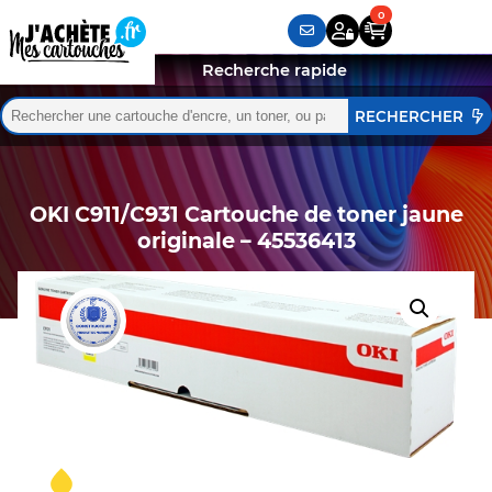
Recherche rapide
Rechercher :
Quand les résultats de l'auto-complétion sont disponibles,
OKI C911/C931 Cartouche de toner jaune
originale – 45536413