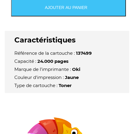
Cartouche
AJOUTER AU PANIER
de
toner
jaune
originale
-
Caractéristiques
45536413
Référence de la cartouche :
137499
Capacité :
24.000 pages
Marque de l'imprimante :
Oki
Couleur d'impression :
Jaune
Type de cartouche :
Toner