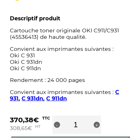
Descriptif produit
Cartouche toner originale OKI C911/C931
(45536413) de haute qualité.
Convient aux imprimantes suivantes :
Oki C 931
Oki C 931dn
Oki C 911dn
Rendement : 24 000 pages
Convient aux imprimantes suivantes :
C
931
,
C 931dn
,
C 911dn
quantité
370,38
€
TTC
-
de
+
HT
308,65
€
OKI
C911/C931