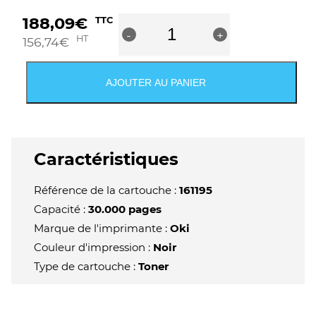
quantité
188,09
€
TTC
-
de
+
HT
156,74
€
OKI
C824/C834/C844
Tambour
AJOUTER AU PANIER
d'image
original
noir
-
46857508
Caractéristiques
Référence de la cartouche :
161195
Capacité :
30.000 pages
Marque de l'imprimante :
Oki
Couleur d'impression :
Noir
Type de cartouche :
Toner