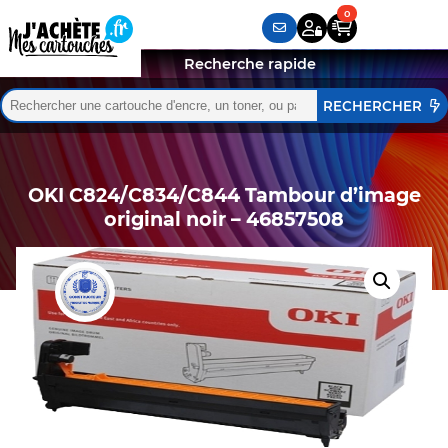
Recherche rapide
Rechercher :
Quand les résultats de l'auto-complétion sont disponibles,
OKI C824/C834/C844 Tambour d’image
original noir – 46857508