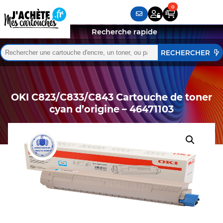
Recherche rapide
Rechercher :
Quand les résultats de l'auto-complétion sont disponibles,
OKI C823/C833/C843 Cartouche de toner
cyan d’origine – 46471103