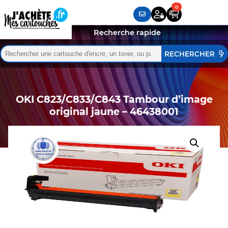
Recherche rapide
Rechercher :
Quand les résultats de l'auto-complétion sont disponibles,
OKI C823/C833/C843 Tambour d’image
original jaune – 46438001