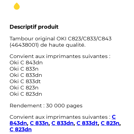
Descriptif produit
Tambour original OKI C823/C833/C843
(46438001) de haute qualité.
Convient aux imprimantes suivantes :
Oki C 843dn
Oki C 833n
Oki C 833dn
Oki C 833dt
Oki C 823n
Oki C 823dn
Rendement : 30 000 pages
Convient aux imprimantes suivantes :
C
843dn
,
C 833n
,
C 833dn
,
C 833dt
,
C 823n
,
C 823dn