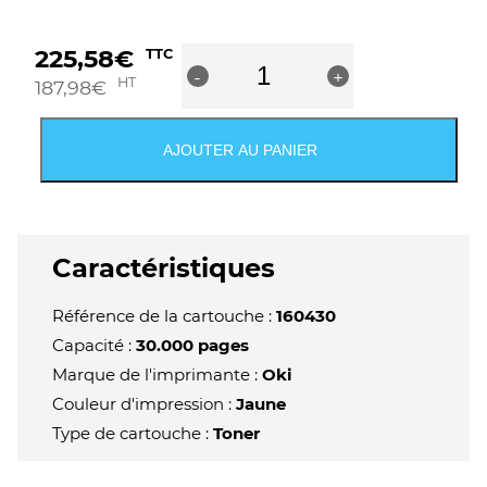
quantité
225,58
€
TTC
-
de
+
HT
187,98
€
OKI
C823/C833/C843
Tambour
AJOUTER AU PANIER
d'image
original
jaune
-
46438001
Caractéristiques
Référence de la cartouche :
160430
Capacité :
30.000 pages
Marque de l'imprimante :
Oki
Couleur d'impression :
Jaune
Type de cartouche :
Toner