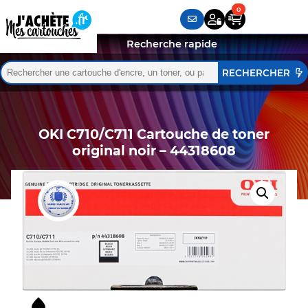
Recherche rapide
Rechercher :
Quand les résultats de l'auto-complétion sont disponibles,
OKI C710/C711 Cartouche de toner
original noir – 44318608