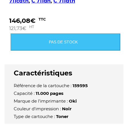
711cdtn
,
C 711dn
,
C 711dtn
146,08
€
TTC
HT
121,73
€
PAS DE STOCK
Caractéristiques
Référence de la cartouche :
159595
Capacité :
11.000 pages
Marque de l'imprimante :
Oki
Couleur d'impression :
Noir
Type de cartouche :
Toner