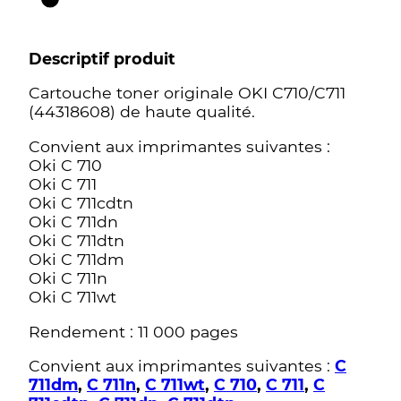
Descriptif produit
Cartouche toner originale OKI C710/C711
(44318608) de haute qualité.
Convient aux imprimantes suivantes :
Oki C 710
Oki C 711
Oki C 711cdtn
Oki C 711dn
Oki C 711dtn
Oki C 711dm
Oki C 711n
Oki C 711wt
Rendement : 11 000 pages
Convient aux imprimantes suivantes :
C
711dm
,
C 711n
,
C 711wt
,
C 710
,
C 711
,
C