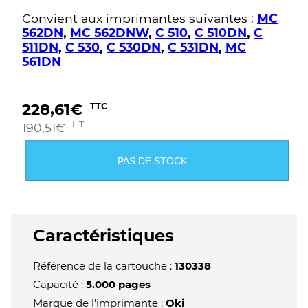
Convient aux imprimantes suivantes :
MC
562DN
,
MC 562DNW
,
C 510
,
C 510DN
,
C
511DN
,
C 530
,
C 530DN
,
C 531DN
,
MC
561DN
228,61
€
TTC
HT
190,51
€
PAS DE STOCK
Caractéristiques
Référence de la cartouche :
130338
Capacité :
5.000 pages
Marque de l'imprimante :
Oki