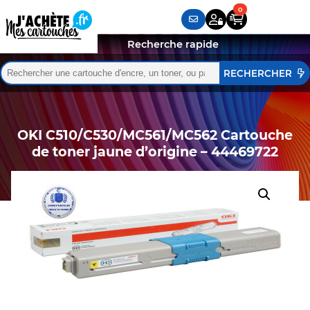
Recherche rapide
Rechercher :
Quand les résultats de l'auto-complétion sont disponibles,
OKI C510/C530/MC561/MC562 Cartouche
de toner jaune d’origine – 44469722