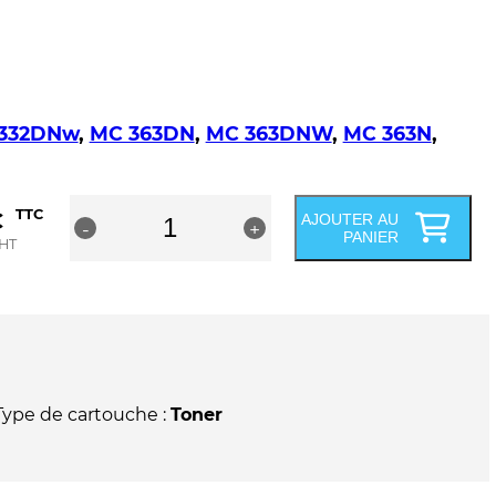
 332DNw
,
MC 363DN
,
MC 363DNW
,
MC 363N
,
quantité
€
TTC
AJOUTER AU
-
de
+
PANIER
HT
OKI
C332DN/MC363DN/MD363DN
Cartouche
de
toner
original
noir
-
Type de cartouche :
Toner
46508716