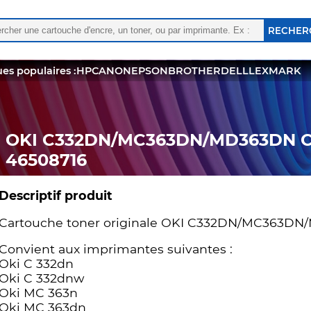
rcher :
 les résultats de l'auto-complétion sont disponibles, utili
es populaires :
HP
CANON
EPSON
BROTHER
DELL
LEXMARK
OKI C332DN/MC363DN/MD363DN Cart
46508716
Descriptif produit
Cartouche toner originale OKI C332DN/MC363DN/
Convient aux imprimantes suivantes :
Oki C 332dn
Oki C 332dnw
Oki MC 363n
Oki MC 363dn