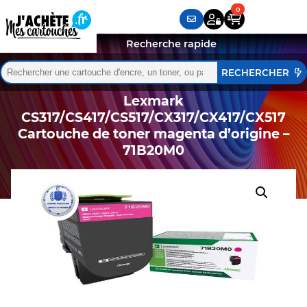
Recherche rapide
Rechercher :
Quand les résultats de l'auto-complétion sont disponibles,
Lexmark
CS317/CS417/CS517/CX317/CX417/CX517
Cartouche de toner magenta d’origine –
71B20M0