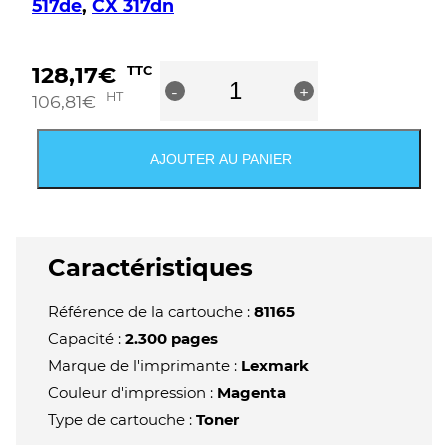
517de
,
CX 317dn
quantité
128,17
€
TTC
-
de
+
HT
106,81
€
Lexmark
CS317/CS417/CS517/CX317/CX4
Cartouche
AJOUTER AU PANIER
de
toner
magenta
d'origine
-
Caractéristiques
71B20M0
Référence de la cartouche :
81165
Capacité :
2.300 pages
Marque de l'imprimante :
Lexmark
Couleur d'impression :
Magenta
Type de cartouche :
Toner