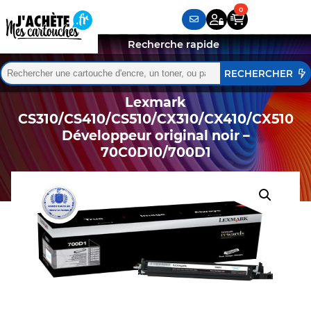
Recherche rapide
Rechercher :
Quand les résultats de l'auto-complétion sont disponibles,
Lexmark
CS310/CS410/CS510/CX310/CX410/CX510
Développeur original noir –
70C0D10/700D1