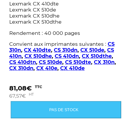
Lexmark CX 410dte
Lexmark CX 510de
Lexmark CX 510dhe
Lexmark CX 510dthe
Rendement : 40 000 pages
Convient aux imprimantes suivantes :
CS
310n
,
CX 410dte
,
CS 310dn
,
CX 510de
,
CS
410n
,
CX 510dhe
,
CS 410dn
,
CX 510dthe
,
CS 410dtn
,
CS 510de
,
CS 510dte
,
CX 310n
,
CX 310dn
,
CX 410e
,
CX 410de
81,08
€
TTC
HT
67,57
€
PAS DE STOCK