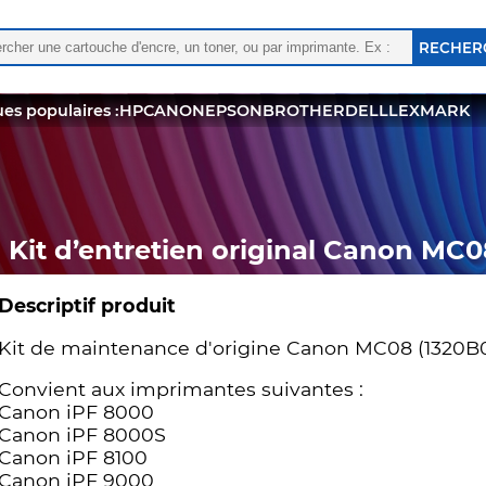
rcher :
 les résultats de l'auto-complétion sont disponibles, utili
es populaires :
HP
CANON
EPSON
BROTHER
DELL
LEXMARK
Kit d’entretien original Canon MC
Descriptif produit
Kit de maintenance d'origine Canon MC08 (1320B0
Convient aux imprimantes suivantes :
Canon iPF 8000
Canon iPF 8000S
Canon iPF 8100
Canon iPF 9000