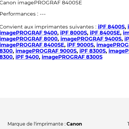
Canon imagePROGRAF 8400SE
Performances : ---
Convient aux imprimantes suivantes :
iPF 8400S
,
imagePROGRAF 9400
,
iPF 8000S
,
iPF 8400SE
,
i
imagePROGRAF 8000
,
imagePROGRAF 9400S
,
i
imagePROGRAF 8400SE
,
iPF 9000S
,
imagePROG
8300
,
imagePROGRAF 9000S
,
iPF 8300S
,
imageP
8300
,
iPF 9400
,
imagePROGRAF 8300S
Marque de l'imprimante :
Canon