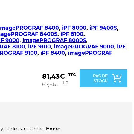
imagePROGRAF 8400
,
iPF 8000
,
iPF 9400S
,
magePROGRAF 8400S
,
iPF 8100
,
PF 9000
,
imagePROGRAF 8000S
,
RAF 8100
,
iPF 9100
,
imagePROGRAF 9000
,
iPF
ROGRAF 9100
,
iPF 8400
,
imagePROGRAF
81,43
€
TTC
PAS DE
STOCK
HT
67,86
€
Type de cartouche :
Encre