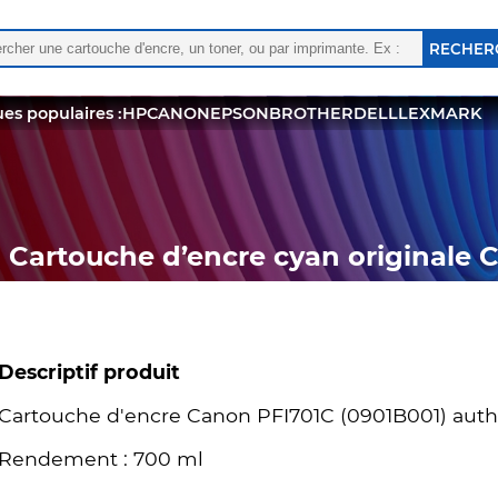
rcher :
 les résultats de l'auto-complétion sont disponibles, utili
es populaires :
HP
CANON
EPSON
BROTHER
DELL
LEXMARK
Cartouche d’encre cyan originale 
Descriptif produit
Cartouche d'encre Canon PFI701C (0901B001) auth
Rendement : 700 ml