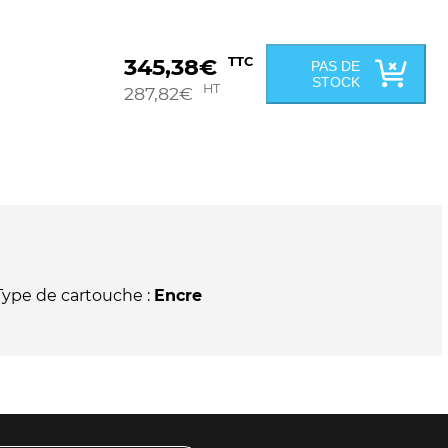
345,38
€
TTC
PAS DE
STOCK
HT
287,82
€
Type de cartouche :
Encre