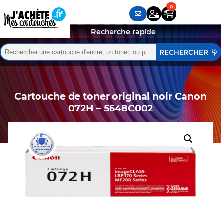
Recherche rapide
Rechercher :
Quand les résultats de l'auto-complétion sont disponibles,
Cartouche de toner original noir Canon
072H – 5648C002