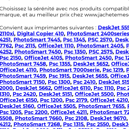
Choisissez la sérénité avec nos produits compatible
marque, et au meilleur prix chez www.jachetemes
Convient aux imprimantes suivantes :
DeskJet 55
2110xi
,
Digital Copier 410
,
PhotoSmart 2400serie
4251
,
PhotoSmart 7445
,
Psc 1345
,
PSC 2570
,
Desk
7762
,
Psc 2115
,
OfficeJet 1110
,
PhotoSmart 2405
,
P
4252
,
PhotoSmart 7450
,
Psc 1350
,
PSC 2575
,
Desk
Psc 2150
,
OfficeJet 4105
,
PhotoSmart 2450
,
Psc 1
PhotoSmart 7458
,
Psc 1355
,
DeskJet 5652
,
Office
OfficeJet 4110
,
PhotoSmart 7000serie
,
Psc 1219
,
P
PhotoSmart 7459
,
Psc 1915
,
DeskJet 5655
,
Office
PhotoSmart 7150
,
Psc 1300
,
Psc 2410
,
DeskJet 51
2000
,
DeskJet 5662
,
OfficeJet 6110
,
Psc 1110
,
Psc 
1310
,
Psc 2420
,
DeskJet 5151
,
OfficeJet 5500
,
Phot
OfficeJet 6150
,
Psc 1200
,
Psc 2179
,
OfficeJet 4210
DeskJet 5160
,
OfficeJet 5505
,
PhotoSmart 7655
,
Psc 1205
,
Psc 2200
,
OfficeJet 4211
,
PhotoSmart 7
5508
,
PhotoSmart 7660
,
Psc 2108
,
DeskJet 9670
4212
,
PhotoSmart 7268
,
Psc 1315
,
Psc 2550
,
DeskJ