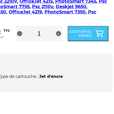
c 2210V
,
OfficeJet 4215
,
PhotoSmart 7345
,
Psc
oSmart 7755
,
Psc 2110v
,
Deskjet 9650
,
450
,
OfficeJet 4219
,
PhotoSmart 7350
,
Psc
quantité
€
TTC
AJOUTER AU
-
de
+
PANIER
HT
Cartouche
compatible
HP56
-
C6656AE
/
C6656GE
-
Type de cartouche :
Jet d'encre
Noire