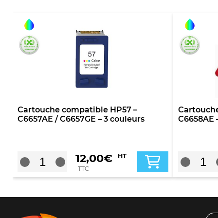
Cartouche compatible HP57 –
Cartouche
C6657AE / C6657GE – 3 couleurs
C6658AE –
12,00
€
HT
TTC