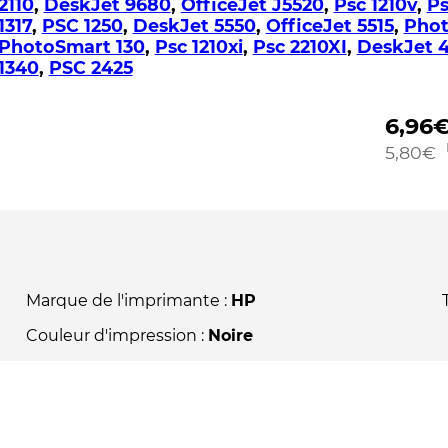
2110
,
DeskJet 9680
,
OfficeJet J5520
,
Psc 1210v
,
Ps
1317
,
PSC 1250
,
DeskJet 5550
,
OfficeJet 5515
,
Phot
PhotoSmart 130
,
Psc 1210xi
,
Psc 2210XI
,
DeskJet 
1340
,
PSC 2425
6,96
5,80
€
Marque de l'imprimante :
HP
Couleur d'impression :
Noire