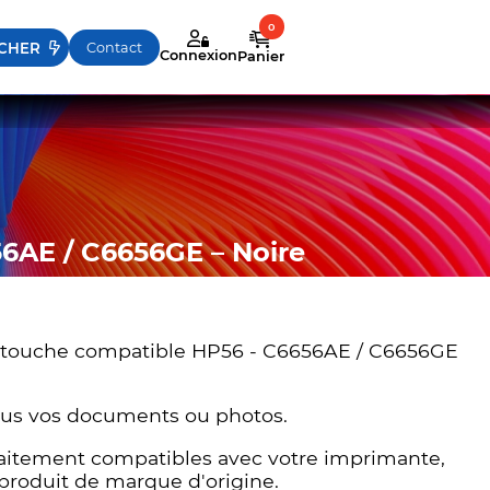
sez les flèches haut et bas pour évaluer entrer pour aller
Contact
Connexion
Panier
6AE / C6656GE – Noire
artouche compatible HP56 - C6656AE / C6656GE
ous vos documents ou photos.
rfaitement compatibles avec votre imprimante,
 produit de marque d'origine.