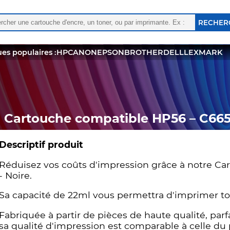
rcher :
 les résultats de l'auto-complétion sont disponibles, utili
es populaires :
HP
CANON
EPSON
BROTHER
DELL
LEXMARK
Cartouche compatible HP56 – C665
Descriptif produit
Réduisez vos coûts d'impression grâce à notre C
- Noire.
Sa capacité de 22ml vous permettra d'imprimer t
Fabriquée à partir de pièces de haute qualité, pa
sa qualité d'impression est comparable à celle du