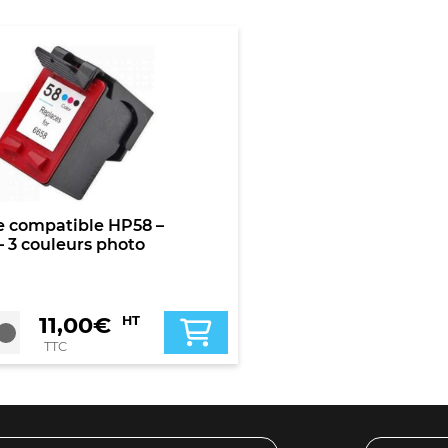
 compatible HP58 –
 3 couleurs photo
11,00
€
HT
TTC