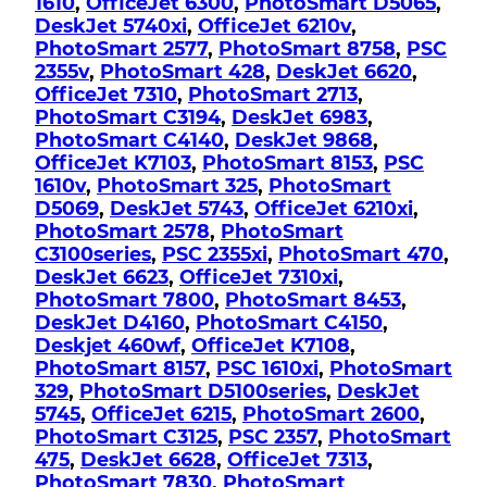
1610
,
OfficeJet 6300
,
PhotoSmart D5065
,
DeskJet 5740xi
,
OfficeJet 6210v
,
PhotoSmart 2577
,
PhotoSmart 8758
,
PSC
2355v
,
PhotoSmart 428
,
DeskJet 6620
,
OfficeJet 7310
,
PhotoSmart 2713
,
PhotoSmart C3194
,
DeskJet 6983
,
PhotoSmart C4140
,
DeskJet 9868
,
OfficeJet K7103
,
PhotoSmart 8153
,
PSC
1610v
,
PhotoSmart 325
,
PhotoSmart
D5069
,
DeskJet 5743
,
OfficeJet 6210xi
,
PhotoSmart 2578
,
PhotoSmart
C3100series
,
PSC 2355xi
,
PhotoSmart 470
,
DeskJet 6623
,
OfficeJet 7310xi
,
PhotoSmart 7800
,
PhotoSmart 8453
,
DeskJet D4160
,
PhotoSmart C4150
,
Deskjet 460wf
,
OfficeJet K7108
,
PhotoSmart 8157
,
PSC 1610xi
,
PhotoSmart
329
,
PhotoSmart D5100series
,
DeskJet
5745
,
OfficeJet 6215
,
PhotoSmart 2600
,
PhotoSmart C3125
,
PSC 2357
,
PhotoSmart
475
,
DeskJet 6628
,
OfficeJet 7313
,
PhotoSmart 7830
,
PhotoSmart