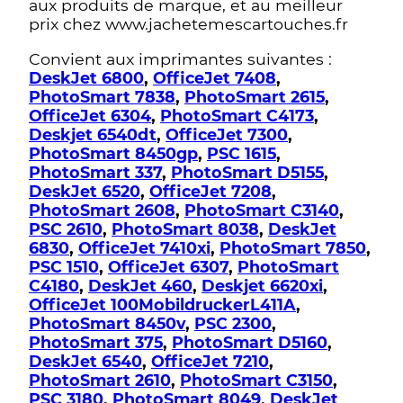
aux produits de marque, et au meilleur
prix chez www.jachetemescartouches.fr
Convient aux imprimantes suivantes :
DeskJet 6800
,
OfficeJet 7408
,
PhotoSmart 7838
,
PhotoSmart 2615
,
OfficeJet 6304
,
PhotoSmart C4173
,
Deskjet 6540dt
,
OfficeJet 7300
,
PhotoSmart 8450gp
,
PSC 1615
,
PhotoSmart 337
,
PhotoSmart D5155
,
DeskJet 6520
,
OfficeJet 7208
,
PhotoSmart 2608
,
PhotoSmart C3140
,
PSC 2610
,
PhotoSmart 8038
,
DeskJet
6830
,
OfficeJet 7410xi
,
PhotoSmart 7850
,
PSC 1510
,
OfficeJet 6307
,
PhotoSmart
C4180
,
DeskJet 460
,
Deskjet 6620xi
,
OfficeJet 100MobildruckerL411A
,
PhotoSmart 8450v
,
PSC 2300
,
PhotoSmart 375
,
PhotoSmart D5160
,
DeskJet 6540
,
OfficeJet 7210
,
PhotoSmart 2610
,
PhotoSmart C3150
,
PSC 3180
,
PhotoSmart 8049
,
DeskJet