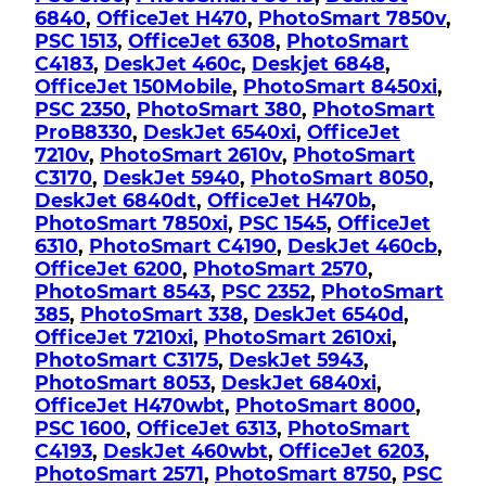
6840
,
OfficeJet H470
,
PhotoSmart 7850v
,
PSC 1513
,
OfficeJet 6308
,
PhotoSmart
C4183
,
DeskJet 460c
,
Deskjet 6848
,
OfficeJet 150Mobile
,
PhotoSmart 8450xi
,
PSC 2350
,
PhotoSmart 380
,
PhotoSmart
ProB8330
,
DeskJet 6540xi
,
OfficeJet
7210v
,
PhotoSmart 2610v
,
PhotoSmart
C3170
,
DeskJet 5940
,
PhotoSmart 8050
,
DeskJet 6840dt
,
OfficeJet H470b
,
PhotoSmart 7850xi
,
PSC 1545
,
OfficeJet
6310
,
PhotoSmart C4190
,
DeskJet 460cb
,
OfficeJet 6200
,
PhotoSmart 2570
,
PhotoSmart 8543
,
PSC 2352
,
PhotoSmart
385
,
PhotoSmart 338
,
DeskJet 6540d
,
OfficeJet 7210xi
,
PhotoSmart 2610xi
,
PhotoSmart C3175
,
DeskJet 5943
,
PhotoSmart 8053
,
DeskJet 6840xi
,
OfficeJet H470wbt
,
PhotoSmart 8000
,
PSC 1600
,
OfficeJet 6313
,
PhotoSmart
C4193
,
DeskJet 460wbt
,
OfficeJet 6203
,
PhotoSmart 2571
,
PhotoSmart 8750
,
PSC