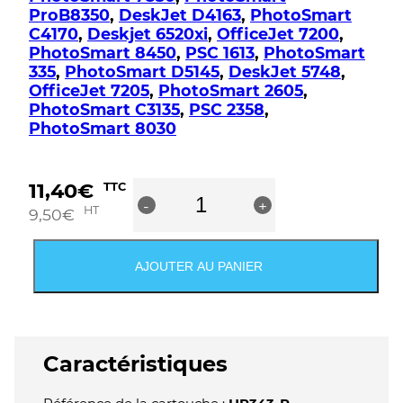
ProB8350
,
DeskJet D4163
,
PhotoSmart
C4170
,
Deskjet 6520xi
,
OfficeJet 7200
,
PhotoSmart 8450
,
PSC 1613
,
PhotoSmart
335
,
PhotoSmart D5145
,
DeskJet 5748
,
OfficeJet 7205
,
PhotoSmart 2605
,
PhotoSmart C3135
,
PSC 2358
,
PhotoSmart 8030
quantité
11,40
€
TTC
-
de
+
HT
9,50
€
Cartouche
compatible
HP343
AJOUTER AU PANIER
-
C8766EE
-
3
couleurs
Caractéristiques