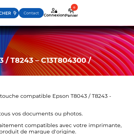
sez les flèches haut et bas pour évaluer entrer pour aller
Contact
Connexion
Panier
 / T8243 – C13T804300 /
rtouche compatible Epson T8043 / T8243 -
tous vos documents ou photos.
rfaitement compatibles avec votre imprimante,
 produit de marque d'origine.