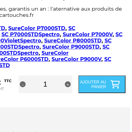
s, garantis un an : l'aternative aux produits de
cartouches.fr
TD
,
SureColor P7000STD
,
SC
,
SC P7000STDSpectro
,
SureColor P7000V
,
SC
0VioletSpectro
,
SureColor P8000STD
,
SC
000STDSpectro
,
SureColor P9000STD
,
SC
00STDSpectro
,
SureColor
reColor P6000STD
,
SureColor P9000V
,
SC
STD
quantité
€
TTC
AJOUTER AU
-
de
+
PANIER
HT
Cartouche
compatible
Epson
T8043
/
T8243
-