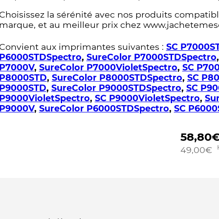
Choisissez la sérénité avec nos produits compatible
marque, et au meilleur prix chez www.jachetemes
Convient aux imprimantes suivantes :
SC P7000S
P6000STDSpectro
,
SureColor P7000STDSpectro
P7000V
,
SureColor P7000VioletSpectro
,
SC P700
P8000STD
,
SureColor P8000STDSpectro
,
SC P8
P9000STD
,
SureColor P9000STDSpectro
,
SC P90
P9000VioletSpectro
,
SC P9000VioletSpectro
,
Su
P9000V
,
SureColor P6000STDSpectro
,
SC P6000
58,80
49,00
€