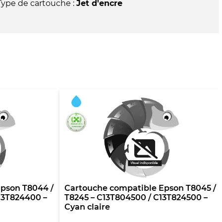
C13T804300
Type de cartouche :
Jet d'encre
/
C13T824300
-
Magenta
vif
pson T8044 /
Cartouche compatible Epson T8045 /
13T824400 –
T8245 – C13T804500 / C13T824500 –
Cyan claire