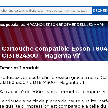
rcher :
 les résultats de l'auto-complétion sont disponibles, utili
es populaires :
HP
CANON
EPSON
BROTHER
DELL
LEXMARK
Cartouche compatible Epson T8043
C13T824300 – Magenta vif
Descriptif produit
Réduisez vos coûts d'impression grâce à notre Ca
C13T804300 / C13T824300 - Magenta vif.
Sa capacité de 700ml vous permettra d'imprimer 
Fabriquée à partir de pièces de haute qualité, pa
sa qualité d'impression est comparable à celle du