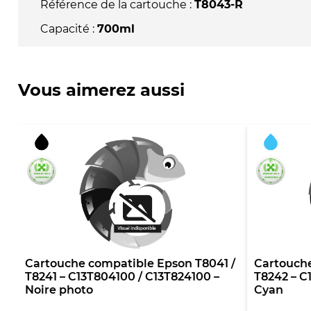
Référence de la cartouche :
T8043-R
Capacité :
700ml
Vous aimerez aussi
Cartouche compatible Epson T8041 /
Cartouche
T8241 – C13T804100 / C13T824100 –
T8242 – C
Noire photo
Cyan