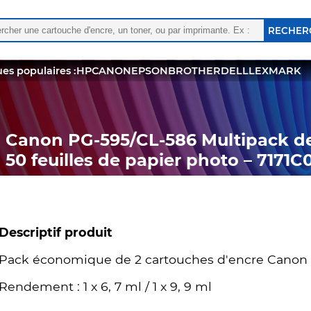
rcher :
 les résultats de l'auto-complétion sont disponibles, utili
es populaires :
HP
CANON
EPSON
BROTHER
DELL
LEXMARK
Canon PG-595/CL-586 Multipack de 
50 feuilles de papier photo – 7171C
Descriptif produit
Pack économique de 2 cartouches d'encre Canon P
Rendement : 1 x 6, 7 ml / 1 x 9, 9 ml