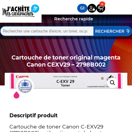
Recherche rapide
Rechercher :
Quand les résultats de l'auto-complétion sont disponibles,
Cartouche de toner original magenta
Canon CEXV29 – 2798B002
Descriptif produit
Cartouche de toner Canon C-EXV29