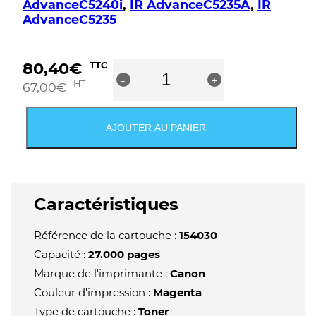
AdvanceC5240i
,
IR AdvanceC5235A
,
IR
AdvanceC5235
quantité
80,40
€
TTC
-
de
+
HT
67,00
€
Cartouche
de
toner
AJOUTER AU PANIER
original
magenta
Canon
CEXV29
-
Caractéristiques
2798B002
Référence de la cartouche :
154030
Capacité :
27.000 pages
Marque de l'imprimante :
Canon
Couleur d'impression :
Magenta
Type de cartouche :
Toner