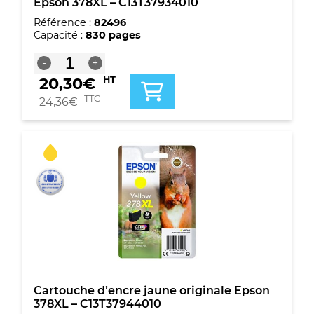
Epson 378XL – C13T37934010
Référence :
82496
Capacité :
830 pages
quantité
-
+
de
20,30
€
HT
Cartouche
d'encre
TTC
24,36
€
Magenta
originale
Epson
378XL
-
C13T37934010
Cartouche d’encre jaune originale Epson
378XL – C13T37944010