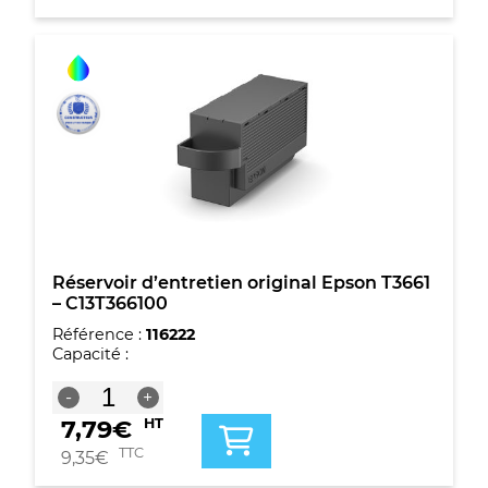
noire
originale
Epson
378XL
-
C13T37914010
Réservoir d’entretien original Epson T3661
– C13T366100
Référence :
116222
Capacité :
quantité
-
+
de
7,79
€
HT
Réservoir
d'entretien
TTC
9,35
€
original