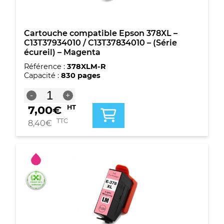
Jaune
Cartouche compatible Epson 378XL –
C13T37934010 / C13T37834010 – (Série
écureil) – Magenta
Référence :
378XLM-R
Capacité :
830 pages
quantité
-
+
de
7,00
€
HT
Cartouche
compatible
TTC
8,40
€
Epson
378XL
-
C13T37934010
/
C13T37834010
-
(Série
écureil)
-