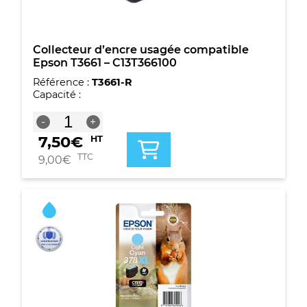
Noire
Collecteur d’encre usagée compatible
Epson T3661 – C13T366100
Référence :
T3661-R
Capacité :
quantité
-
+
de
7,50
€
HT
Collecteur
d'encre
TTC
9,00
€
usagée
compatible
Epson
T3661
-
C13T366100