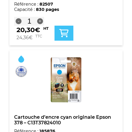
Référence :
82507
Capacité :
830 pages
quantité
-
+
de
20,30
€
HT
Cartouche
d'encre
TTC
24,36
€
jaune
originale
Epson
378XL
-
C13T37944010
Cartouche d’encre cyan originale Epson
378 – C13T37824010
Référence :
185876