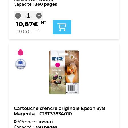
Capacité :
360 pages
quantité
-
+
de
10,87
€
HT
Cartouche
d'encre
TTC
13,04
€
cyan
originale
Epson
378
-
C13T37824010
Cartouche d’encre originale Epson 378
Magenta – C13T37834010
Référence :
185881
Capacité :
360 pages