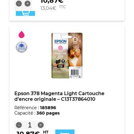
10,87
€
-
+
de
TTC
13,04
€
Cartouche
d'encre
cyan
clair
originale
Epson
378
-
C13T37854010
Epson 378 Magenta Light Cartouche
d’encre originale – C13T37864010
Référence :
185896
Capacité :
360 pages
quantité
-
+
de
10,87
€
HT