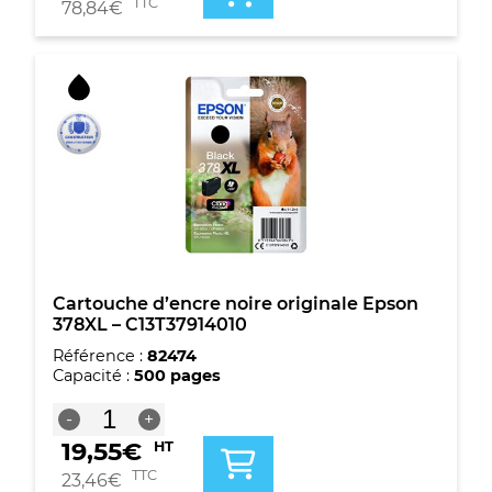
378
TTC
78,84
€
Pack
de
6
cartouches
d'encre
originales
-
C13T37884010
Cartouche d’encre noire originale Epson
378XL – C13T37914010
Référence :
82474
Capacité :
500 pages
quantité
-
+
de
19,55
€
HT
Cartouche
d'encre
TTC
23,46
€