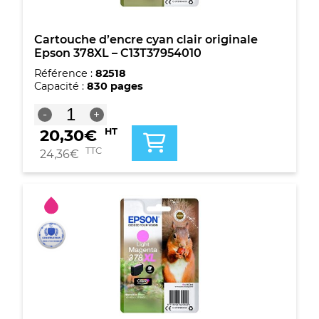
Cartouche d’encre cyan clair originale
Epson 378XL – C13T37954010
Référence :
82518
Capacité :
830 pages
quantité
-
+
de
20,30
€
HT
Cartouche
d'encre
TTC
24,36
€
cyan
clair
originale
Epson
378XL
-
C13T37954010