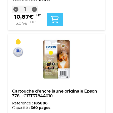
quantité
-
+
de
10,87
€
HT
Cartouche
d'encre
TTC
13,04
€
originale
Epson
378
Magenta
-
C13T37834010
Cartouche d’encre jaune originale Epson
378 – C13T37844010
Référence :
185886
Capacité :
360 pages