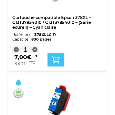
Magenta
claire
Cartouche compatible Epson 378XL –
C13T37954010 / C13T37854010 – (Série
écureil) – Cyan claire
Référence :
378XLLC-R
Capacité :
830 pages
quantité
-
+
de
7,00
€
HT
Cartouche
compatible
TTC
8,40
€
Epson
378XL
-
C13T37954010
/
C13T37854010
-
(Série
écureil)
-