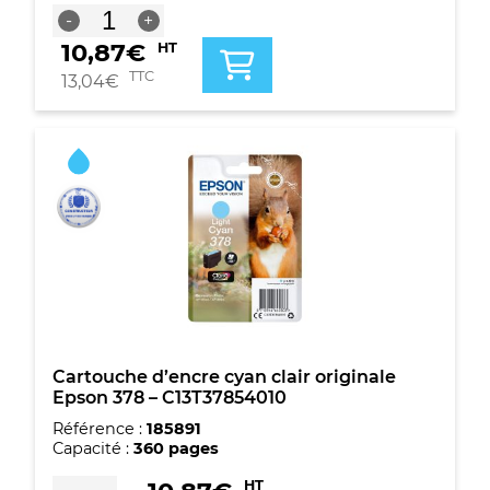
quantité
-
+
de
10,87
€
HT
Cartouche
d'encre
TTC
13,04
€
jaune
originale
Epson
378
-
C13T37844010
Cartouche d’encre cyan clair originale
Epson 378 – C13T37854010
Référence :
185891
Capacité :
360 pages
quantité
HT