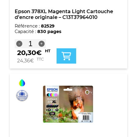
Epson 378XL Magenta Light Cartouche
d’encre originale – C13T37964010
Référence :
82529
Capacité :
830 pages
quantité
-
+
de
20,30
€
HT
Epson
378XL
TTC
24,36
€
Magenta
Light
Cartouche
d'encre
originale
-
C13T37964010