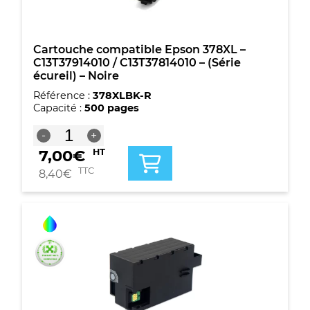
Cyan
Cartouche compatible Epson 378XL –
C13T37914010 / C13T37814010 – (Série
écureil) – Noire
Référence :
378XLBK-R
Capacité :
500 pages
quantité
-
+
de
7,00
€
HT
Cartouche
compatible
TTC
8,40
€
Epson
378XL
-
C13T37914010
/
C13T37814010
-
(Série
écureil)
-