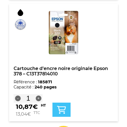
Epson
T3661
-
C13T366100
Cartouche d’encre noire originale Epson
378 – C13T37814010
Référence :
185871
Capacité :
240 pages
quantité
-
+
de
10,87
€
HT
Cartouche
d'encre
TTC
13,04
€
noire
originale