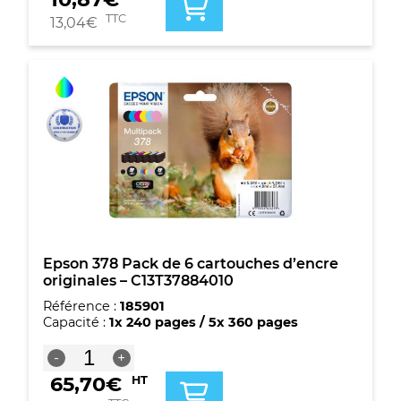
Epson
378
TTC
13,04
€
Magenta
Light
Cartouche
d'encre
originale
-
C13T37864010
Epson 378 Pack de 6 cartouches d’encre
originales – C13T37884010
Référence :
185901
Capacité :
1x 240 pages / 5x 360 pages
quantité
-
+
de
65,70
€
HT
Epson