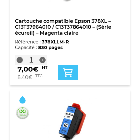
Magenta
Cartouche compatible Epson 378XL –
C13T37964010 / C13T37864010 – (Série
écureil) – Magenta claire
Référence :
378XLLM-R
Capacité :
830 pages
quantité
-
+
de
7,00
€
HT
Cartouche
compatible
TTC
8,40
€
Epson
378XL
-
C13T37964010
/
C13T37864010
-
(Série
écureil)
-