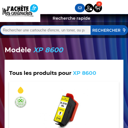
Recherche rapide
Rechercher :
Quand les résultats de l'auto-complétion sont disponibles,
Modèle
XP 8600
Tous les produits pour
XP 8600