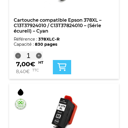
Cyan
claire
Cartouche compatible Epson 378XL –
C13T37924010 / C13T37824010 – (Série
écureil) – Cyan
Référence :
378XLC-R
Capacité :
830 pages
quantité
-
+
de
7,00
€
HT
Cartouche
compatible
TTC
8,40
€
Epson
378XL
-
C13T37924010
/
C13T37824010
-
(Série
écureil)
-