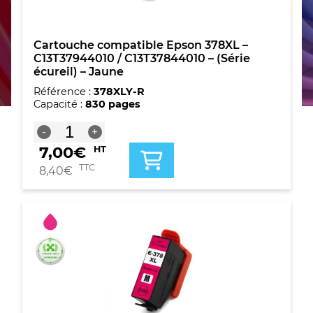
Cartouche compatible Epson 378XL –
C13T37944010 / C13T37844010 – (Série
écureil) – Jaune
Référence :
378XLY-R
Capacité :
830 pages
quantité
-
+
de
7,00
€
HT
Cartouche
compatible
TTC
8,40
€
Epson
378XL
-
C13T37944010
/
C13T37844010
-
(Série
écureil)
-