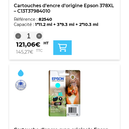
Cartouches d’encre d’origine Epson 378XL
– C13T37984010
Référence :
82540
Capacité :
1*11.2 ml + 3*9.3 ml + 2*10.3 ml
quantité
-
+
de
121,06
€
HT
Cartouches
d'encre
TTC
145,27
€
d'origine
Epson
378XL
-
C13T37984010