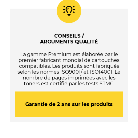
Epson
378
-
C13T37814010
CONSEILS /
ARGUMENTS QUALITÉ
La gamme Premium est élaborée par le
premier fabricant mondial de cartouches
compatibles. Les produits sont fabriqués
selon les normes ISO9001/ et ISO14001. Le
nombre de pages imprimées avec les
toners est certifié par les tests STMC.
Garantie de 2 ans sur les produits